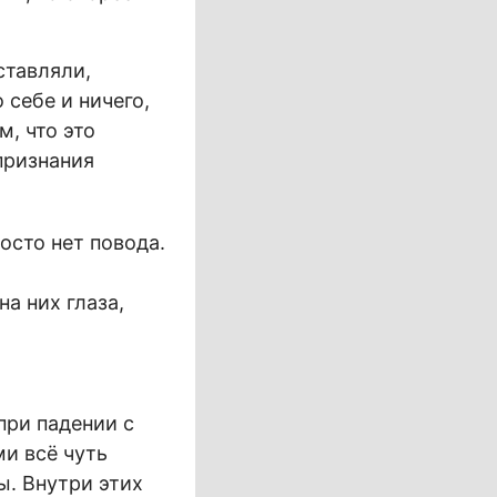
ставляли,
 себе и ничего,
, что это
признания
осто нет повода.
а них глаза,
при падении с
и всё чуть
ы. Внутри этих