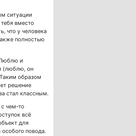
ым ситуации
 тебя вместо
ь, что у человека
также полностью
 Люблю и
м (люблю, он
. Таким образом
ает решение
ва стал классным.
 с чем-то
оступок всё
объект для
з особого повода.