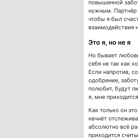
повышенной забот
нужным. Партнёр 
чтобы я был счас
взаимодействия н
Это я, но не я
Но бывает любовь
себя не так как х
Если напротив, с
одобрение, забот
полюбит, будут пи
я, мне приходитс
Как только он эт
начнёт отслежива
абсолютно всё рав
приходится считы