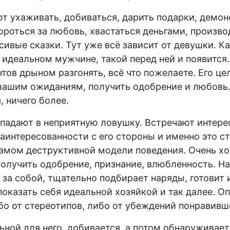
 ухаживать, добиваться, дарить подарки, демо
ороться за любовь, хвастаться деньгами, произво
ивые сказки. Тут уже всё зависит от девушки. Ка
 идеальном мужчине, такой перед ней и появится
нтов дрыном разгонять, всё что пожелаете. Его це
вашим ожиданиям, получить одобрение и любовь
, ничего более.
падают в неприятную ловушку. Встречают интере
заинтересованности с его стороны и именно это с
мом деструктивной модели поведения. Очень хо
получить одобрение, признание, влюбленность. Н
 за собой, тщательно подбирает наряды, готовит
показать себя идеальной хозяйкой и так далее. О
бо от стереотипов, либо от убеждений понравив
ьной для него, добивается, а потом обнаруживает,