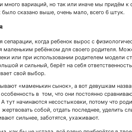
и много вариаций, но так или иначе мы придём к 
к было сказано выше, очень мало, всего 6 штук.
я
я сепарации, когда ребенок вырос с физиологиче
ся маленьким ребёнком для своего родителя. Мож
еки или при использовании родителем модели с
ольшой и сильный, берёт на себя ответственность
вает свой выбор.
ывают «маменькин сынок», а вот девушкам назва
 особенность в том, что они постоянно сравнив
 А тут начинаются несостыковки, потому что род
ы жертвовать собой, отдать последнее, уделить с
вают сильнее, заботятся, ухаживают.
а, как бы не устала, всё равно приберётся в тво