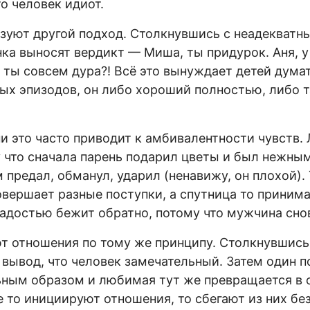
о человек идиот.
зуют другой подход. Столкнувшись с неадекватн
ка выносят вердикт — Миша, ты придурок. Аня, у
 ты совсем дура?! Всё это вынуждает детей думат
тых эпизодов, он либо хороший полностью, либо 
и это часто приводит к амбивалентности чувств.
 что сначала парень подарил цветы и был нежны
м предал, обманул, ударил (ненавижу, он плохой)
совершает разные поступки, а спутница то приним
 радостью бежит обратно, потому что мужчина сно
 отношения по тому же принципу. Столкнувшись
вывод, что человек замечательный. Затем один п
ным образом и любимая тут же превращается в 
е то инициируют отношения, то сбегают из них бе