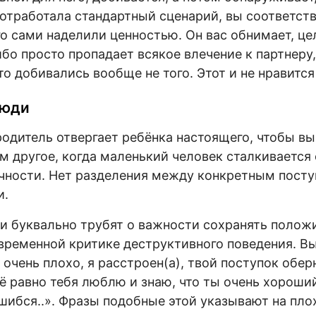
 отработала стандартный сценарий, вы соответс
го сами наделили ценностью. Он вас обнимает, це
ибо просто пропадает всякое влечение к партнеру
о добивались вообще не того. Этот и не нравится
люди
родитель отвергает ребёнка настоящего, чтобы вы
м другое, когда маленький человек сталкивается 
ичности. Нет разделения между конкретным пост
и.
и буквально трубят о важности сохранять полож
временной критике деструктивного поведения. В
 очень плохо, я расстроен(а), твой поступок обер
ё равно тебя люблю и знаю, что ты очень хороший
ибся..». Фразы подобные этой указывают на плох