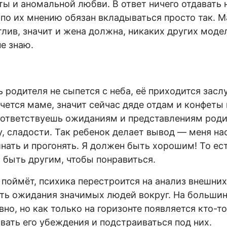
ы и аномальной любви. В ответ ничего отдавать 
по их мнению обязан вкладываться просто так. М
тлив, значит и жена должна, никаких других моде
е знаю.
 родителя не сыпется с неба, её приходится зас
очется маме, значит сейчас дяде отдам и конфеты
оответствуешь ожиданиям и представлениям роди
у, сладости. Так ребенок делает вывод — меня на
нать и прогонять. Я должен быть хорошим! То ест
я быть другим, чтобы понравиться.
о поймёт, психика перестроится на анализ внешних
ть ожидания значимых людей вокруг. На больши
но, но как только на горизонте появляется кто-т
вать его убеждения и подстраиваться под них.