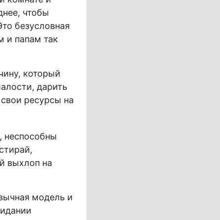
днее, чтобы
Это безусловная
м и папам так
чину, который
шалости, дарить
 свои ресурсы на
, неспособны
стирай,
й выхлоп на
ивычная модель и
жидании