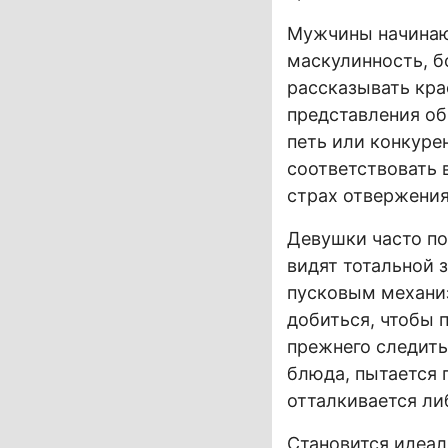
Мужчины начинают
маскулинность, б
рассказывать крас
представления об
петь или конкуре
соответствовать 
страх отвержения
Девушки часто по
видят тотальной 
пусковым механиз
добиться, чтобы 
прежнего следить
блюда, пытается 
отталкивается ли
Становится идеал