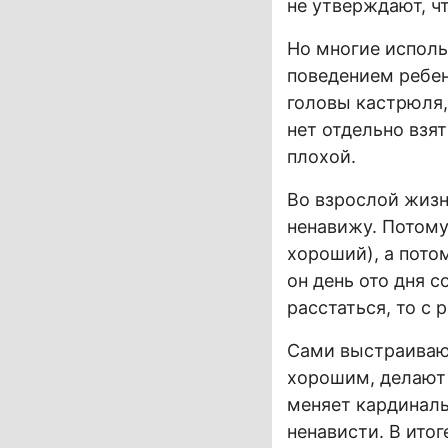
не утверждают, чт
Но многие исполь
поведением ребен
головы кастрюля,
нет отдельно взя
плохой.
Во взрослой жизн
ненавижу. Потому
хороший), а пото
он день ото дня 
расстаться, то с
Сами выстраивают
хорошим, делают 
меняет кардиналь
ненависти. В итог