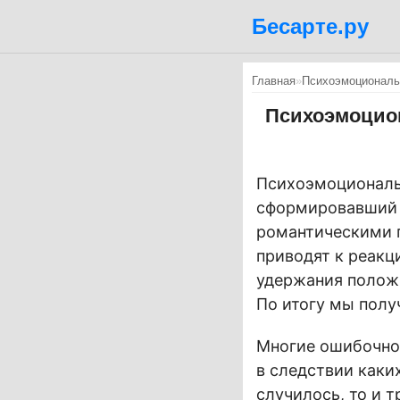
Бесарте.ру
Главная
»
Психоэмоциональн
Психоэмоцион
Психоэмоциональн
сформировавший 
романтическими 
приводят к реакц
удержания полож
По итогу мы полу
Многие ошибочно
в следствии каки
случилось, то и т