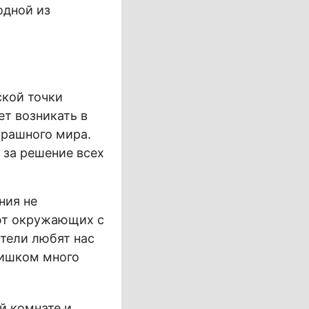
одной из
ской точки
ет возникать в
трашного мира.
 за решение всех
ния не
ают окружающих с
ители любят нас
лишком много
ей комнате и