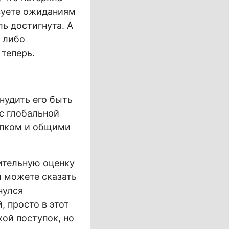
твуете ожиданиям
ль достигнута. А
, либо
 теперь.
нудить его быть
с глобальной
упком и общими
ительную оценку
ы можете сказать
нулся
, просто в этот
ой поступок, но