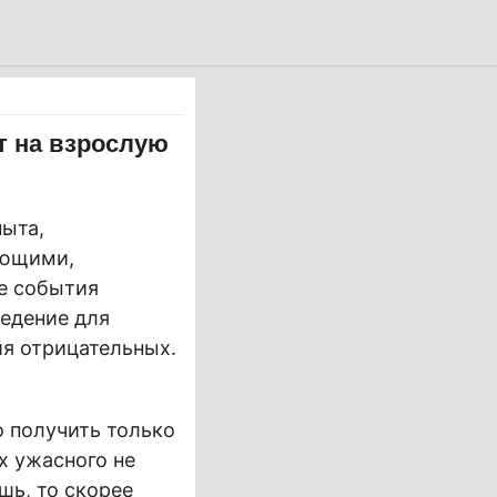
т на взрослую
пыта,
ающими,
е события
ведение для
я отрицательных.
 получить только
х ужасного не
шь, то скорее