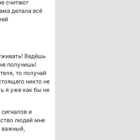
не считают
ама делала всё
лей
луживать! Ведёшь
 не получишь!
теля, то получай
стоящего никто не
ь я уже как бы не
 сигналов и
нство людей мне
о важный,