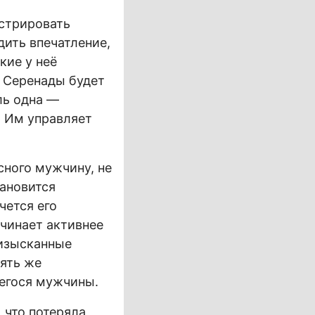
нстрировать
дить впечатление,
кие у неё
. Серенады будет
ль одна —
. Им управляет
сного мужчину, не
тановится
чется его
ачинает активнее
 изысканные
пять же
шегося мужчины.
 что потеряла