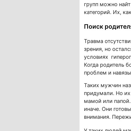
групп можно найт
категорий. Их, ка
Поиск родител
Травма отсутстви
зрения, но остал
условиях гипероп
Когда родитель б
проблем и навязы
Таких мужчин наз
придумали. Но их
мамой или папой.
иначе. Они готов
внимания. Пережи
У таких людей мам