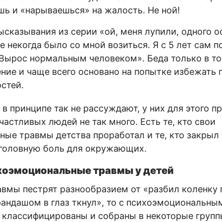
ь и «нарываешься» на жалость. Не ной!
ысказывания из серии «ой, меня лупили, одного о
некогда было со мной возиться. Я с 5 лет сам по
 Вырос нормальным человеком». Беда только в том
ние и чаще всего основано на попытке избежать 
стей.
в принципе так не рассуждают, у них для этого пр
частливых людей не так много. Есть те, кто свои
ые травмы детства проработал и те, кто закрыл н
 головную боль для окружающих.
хоэмоциональные травмы у детей
вмы пестрят разнообразием от «разбил коленку 
андашом в глаз ткнул», то с психоэмоциональным
 классифицированы и собраны в некоторые групп