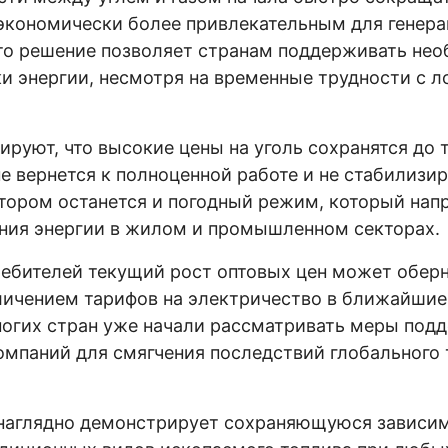
экономически более привлекательным для генер
Это решение позволяет странам поддерживать не
и энергии, несмотря на временные трудности с л
.
руют, что высокие цены на уголь сохранятся до т
не вернется к полноценной работе и не стабилизи
тором останется и погодный режим, который нап
ния энергии в жилом и промышленном секторах.
ебителей текущий рост оптовых цен может обер
личением тарифов на электричество в ближайшие
ногих стран уже начали рассматривать меры под
омпаний для смягчения последствий глобального 
 наглядно демонстрирует сохраняющуюся зависи