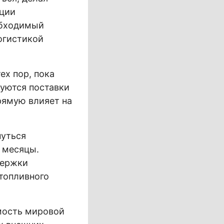
ации
обходимый
огистикой
ех пор, пока
руются поставки
рямую влияет на
нуться
 месяцы.
держки
топливного
мость мировой