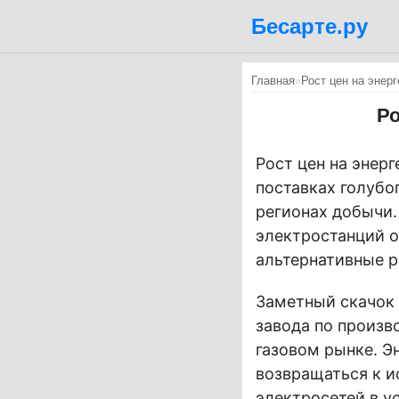
Бесарте.ру
Главная
»
Рост цен на энерг
Ро
Рост цен на энер
поставках голубо
регионах добычи.
электростанций 
альтернативные р
Заметный скачок 
завода по произв
газовом рынке. Э
возвращаться к и
электросетей в у