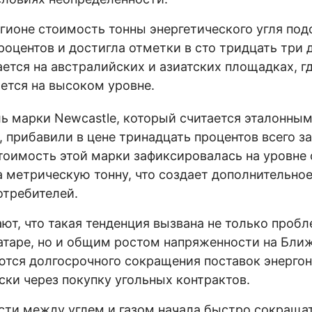
гионе стоимость тонны энергетического угля под
роцентов и достигла отметки в сто тридцать три
ется на австралийских и азиатских площадках, гд
ется на высоком уровне.
ь марки Newcastle, который считается эталонным
, прибавили в цене тринадцать процентов всего з
тоимость этой марки зафиксировалась на уровне 
а метрическую тонну, что создает дополнительное
требителей.
ют, что такая тенденция вызвана не только проб
атаре, но и общим ростом напряженности на Бли
тся долгосрочного сокращения поставок энергон
ски через покупку угольных контрактов.
сти между углем и газом начала быстро сокращат