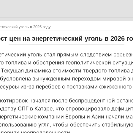
етический уголь в 2026 году
ст цен на энергетический уголь в 2026 г
гетический уголь стал прямым следствием серьез
го топлива и обострения геополитической ситуац
 Текущая динамика стоимости твердого топлива 
обусловлена вынужденным переходом мировой эн
есурсы из-за перебоев с поставками сжиженного 
котировок начался после беспрецедентной остан
одству СПГ в Катаре, что спровоцировало дефици
нергетические компании Европы и Азии начали м
спользованию угля, чтобы обеспечить стабильну
словиях неопределенности.