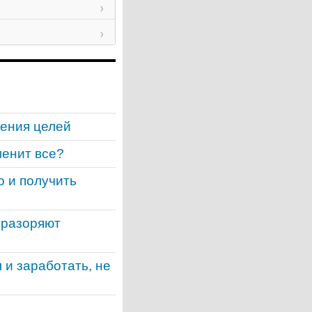
ения целей
менит все?
о и получить
 разоряют
 и заработать, не