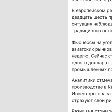
В европейском ре
двадцать шесть п
ситуация наблюда
традиционно оста
Фьючерсы на угол
азиатских рынков
неделю. Сейчас с
одного доллара з
промышленных по
Аналитики отмеча
производстве в К
Инвесторы опасаю
страхуют свои ри
Разница в стоимо