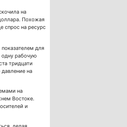
скочила на
 доллара. Похожая
е спрос на ресурс
 показателем для
а одну рабочую
ста тридцати
 давление на
лемами на
жнем Востоке.
осителей и
ься, делая