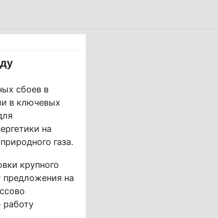
оду
ных сбоев в
ии в ключевых
для
ергетики на
природного газа.
овки крупного
т предложения на
ассово
ю работу