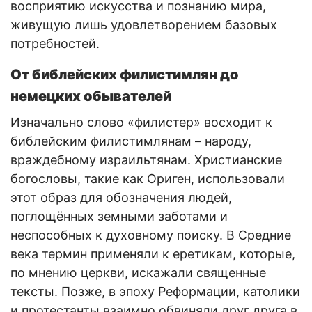
восприятию искусства и познанию мира,
живущую лишь удовлетворением базовых
потребностей.
От библейских филистимлян до
немецких обывателей
Изначально слово «филистер» восходит к
библейским филистимлянам – народу,
враждебному израильтянам. Христианские
богословы, такие как Ориген, использовали
этот образ для обозначения людей,
поглощённых земными заботами и
неспособных к духовному поиску. В Средние
века термин применяли к еретикам, которые,
по мнению церкви, искажали священные
тексты. Позже, в эпоху Реформации, католики
и протестанты взаимно обвиняли друг друга в