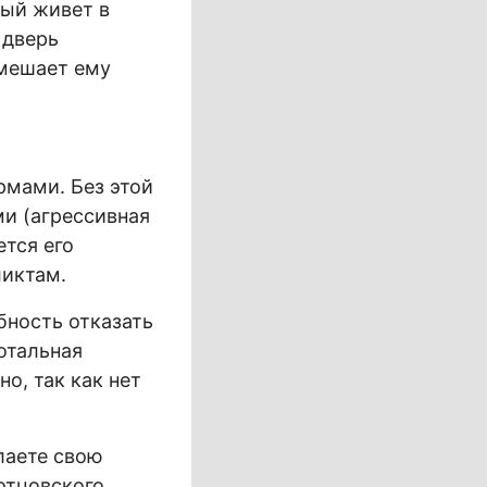
рый живет в
 дверь
 мешает ему
рмами. Без этой
и (агрессивная
ется его
ликтам.
бность отказать
отальная
о, так как нет
елаете свою
отцовского