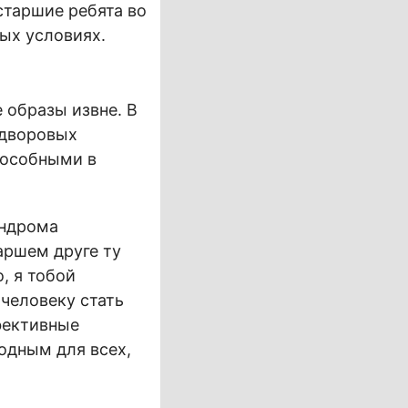
старшие ребята во
вых условиях.
 образы извне. В
 дворовых
пособными в
индрома
аршем друге ту
, я тобой
человеку стать
фективные
одным для всех,