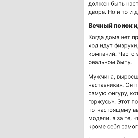
должен быть наст
дворе. Но и то и 
Вечный поиск 
Когда дома нет п
ход идут физруки
компаний. Часто
реальном быту.
Мужчина, выросши
наставника». Он 
самую фигуру, ко
горжусь». Этот п
по-настоящему ав
модели, а за те,
кроме себя самог