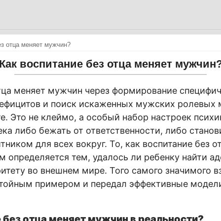
ез отца меняет мужчин?
Как воспитание без отца меняет мужчин
тца меняет мужчин через формирование специфи
ефицитов и поиск искаженных мужских ролевых 
е. Это не клеймо, а особый набор настроек психи
ека либо бежать от ответственности, либо станов
ником для всех вокруг. То, как воспитание без о
м определяется тем, удалось ли ребенку найти а
итету во внешнем мире. Того самого значимого в
стойным примером и передал эффективные модел
 без отца меняет мужчин в реальности?