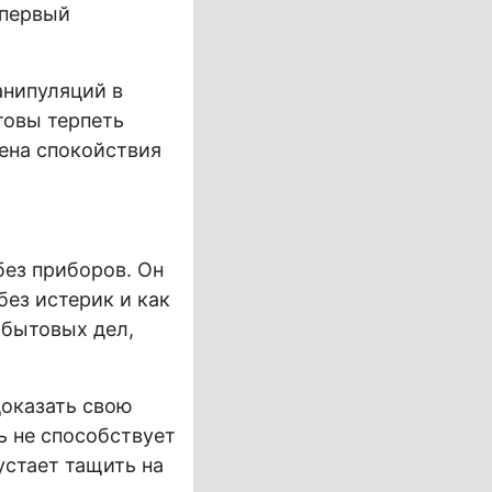
 первый
анипуляций в
товы терпеть
цена спокойствия
без приборов. Он
без истерик и как
 бытовых дел,
доказать свою
ь не способствует
устает тащить на