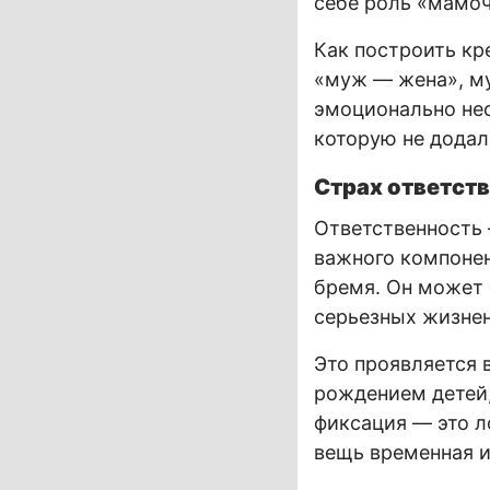
себе роль «мамоч
Как построить кре
«муж — жена», му
эмоционально не
которую не додал 
Страх ответств
Ответственность —
важного компонен
бремя. Он может 
серьезных жизнен
Это проявляется 
рождением детей,
фиксация — это л
вещь временная и