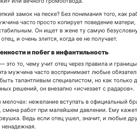
ки» или вечного громоотвода.
пкий замок на песке? Без понимания того, как ра
жчина часто просто копирует поведение матери,
стабильным. Он ищет в жене ту самую безусловн
отец, и очень злится, когда ее не получает.
енности и побег в инфантильность
 это то, чему учит отец через правила и границы.
та мужчина часто воспринимает любые обязател
быть талантливым специалистом, но как только 
ных решений, он внезапно «исчезает с радаров».
в мелочах: нежелание вступать в официальный бра
 смена работ при малейшем давлении. Ему кажет
овушка. Ведь если отец ушел, значит, и любые д
 ненадежная.