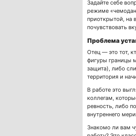
Задайте себе воп
режиме «чемоданн
приоткрытой, на 
почувствовать вк
Проблема уста
Отец — это тот, 
фигуры границы 
защита), либо сл
территория и нач
В работе это выг
коллегам, которы
ревность, либо п
внутреннего мери
Знакомо ли вам чу
работу? Это клас