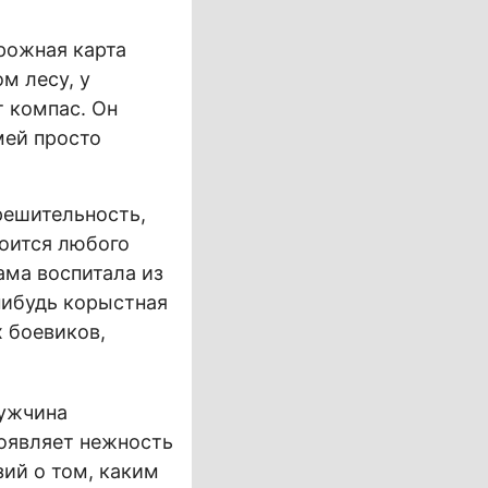
рожная карта
м лесу, у
т компас. Он
мей просто
решительность,
оится любого
ама воспитала из
нибудь корыстная
 боевиков,
мужчина
оявляет нежность
зий о том, каким