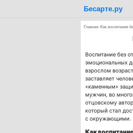
Бесарте.ру
Главная
»
Как воспитание б
Воспитание без о
эмоциональных д
взрослом возраст
заставляет челов
«каменным» защит
мужчин, во много
отцовскому автор
который стал до
с окружающими.
Как воспитание