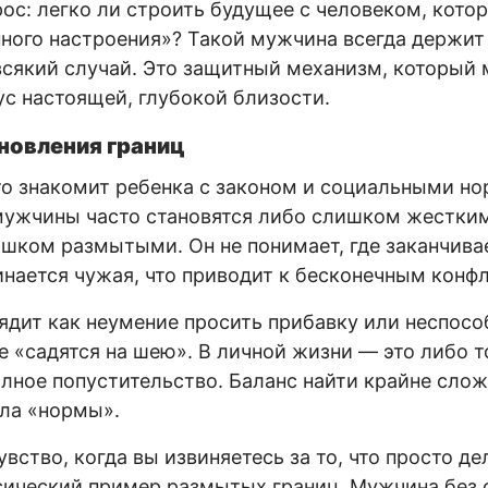
рос: легко ли строить будущее с человеком, кото
ого настроения»? Такой мужчина всегда держит
всякий случай. Это защитный механизм, который
ус настоящей, глубокой близости.
новления границ
кто знакомит ребенка с законом и социальными но
мужчины часто становятся либо слишком жестким
ишком размытыми. Он не понимает, где заканчива
инается чужая, что приводит к бесконечным конф
лядит как неумение просить прибавку или неспосо
е «садятся на шею». В личной жизни — это либо т
олное попустительство. Баланс найти крайне сложн
ла «нормы».
вство, когда вы извиняетесь за то, что просто д
сический пример размытых границ. Мужчина без 