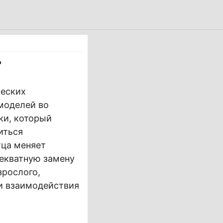
?
ческих
моделей во
ки, который
иться
тца меняет
декватную замену
зрослого,
и взаимодействия