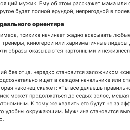
оящий мужик. Ему об этом расскажет мама или 
другое будет полной ерундой, непригодной в поле
идеального ориентира
римера, психика начинает жадно всасывать любые
, тренеры, киногерои или харизматичные лидеры
 эти образы оказываются картонными и нежизнес
й без отца, нередко становится заложником «с
подсознательно ищет в каждом начальнике или ст
торая наконец скажет: «Ты все делаешь правильно
оиск может продолжаться до седых волос, мешая 
тономным. К тому же хвалить его будут не за эф
 что удобны окружающим. Мужчина становится выг
о.