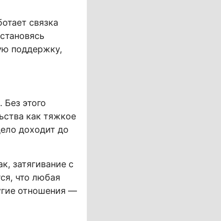
ботает связка
 становясь
ую поддержку,
 Без этого
ьства как тяжкое
дело доходит до
к, затягивание с
ся, что любая
ругие отношения —