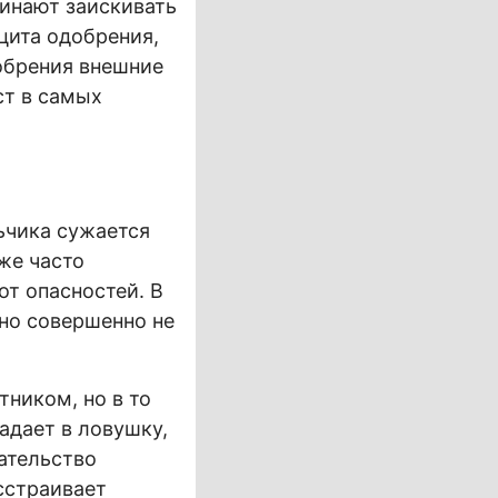
чинают заискивать
цита одобрения,
добрения внешние
ст в самых
ьчика сужается
же часто
от опасностей. В
но совершенно не
тником, но в то
адает в ловушку,
ательство
асстраивает