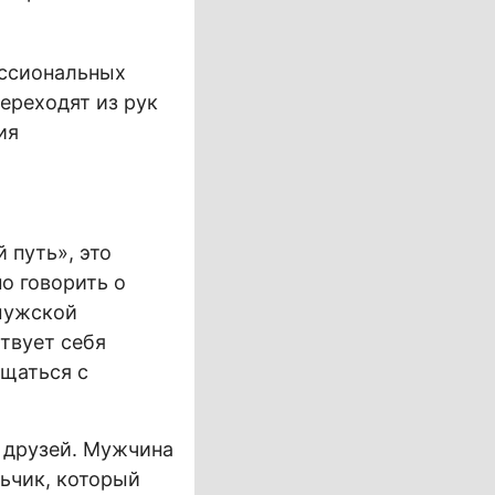
ессиональных
ереходят из рук
ия
 путь», это
о говорить о
 мужской
ствует себя
бщаться с
 друзей. Мужчина
ьчик, который