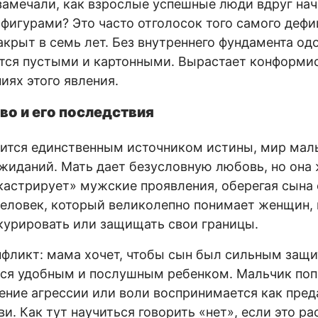
замечали, как взрослые успешные люди вдруг на
фигурами? Это часто отголосок того самого дефи
акрыт в семь лет. Без внутреннего фундамента о
тся пустыми и картонными. Вырастает конформи
иях этого явления.
о и его последствия
ится единственным источником истины, мир мал
жиданий. Мать дает безусловную любовь, но она 
кастрирует» мужские проявления, оберегая сына 
человек, который великолепно понимает женщин, 
курировать или защищать свои границы.
нфликт: мама хочет, чтобы сын был сильным защи
ся удобным и послушным ребенком. Мальчик поп
ение агрессии или воли воспринимается как пред
и. Как тут научиться говорить «нет», если это р