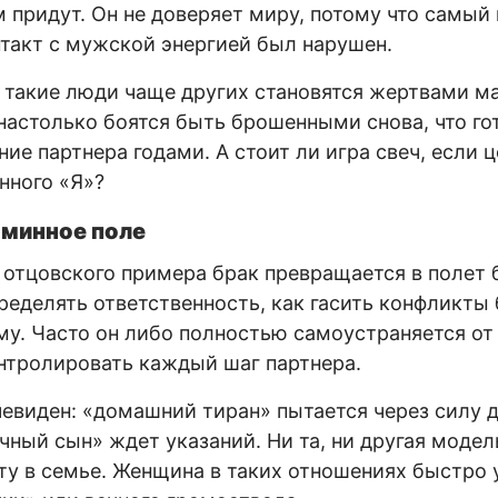
им придут. Он не доверяет миру, потому что самый
такт с мужской энергией был нарушен.
: такие люди чаще других становятся жертвами м
настолько боятся быть брошенными снова, что го
ие партнера годами. А стоит ли игра свеч, если 
нного «Я»?
 минное поле
отцовского примера брак превращается в полет 
пределять ответственность, как гасить конфликты 
у. Часто он либо полностью самоустраняется от
нтролировать каждый шаг партнера.
чевиден: «домашний тиран» пытается через силу 
ечный сын» ждет указаний. Ни та, ни другая модел
у в семье. Женщина в таких отношениях быстро 