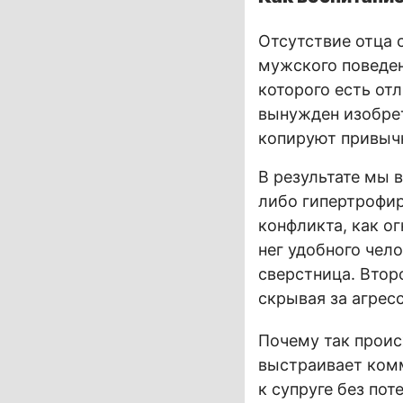
Отсутствие отца 
мужского поведен
которого есть от
вынужден изобрет
копируют привыч
В результате мы 
либо гипертрофир
конфликта, как о
нег удобного чел
сверстница. Втор
скрывая за агрес
Почему так проис
выстраивает ком
к супруге без по