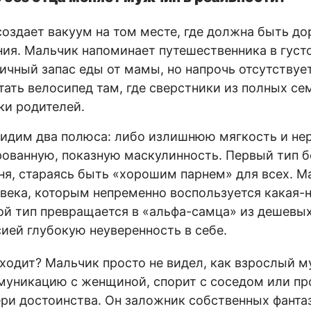
создает вакуум на том месте, где должна быть до
ия. Мальчик напоминает путешественника в густо
личный запас еды от мамы, но напрочь отсутствуе
ать велосипед там, где сверстники из полных се
ки родителей.
видим два полюса: либо излишнюю мягкость и не
ованную, показную маскулинность. Первый тип б
гня, стараясь быть «хорошим парнем» для всех. М
овека, которым непременно воспользуется какая-
ой тип превращается в «альфа-самца» из дешевых
сией глубокую неуверенность в себе.
ходит? Мальчик просто не видел, как взрослый 
муникацию с женщиной, спорит с соседом или пр
тери достоинства. Он заложник собственных фанта