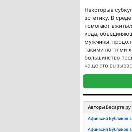
Некоторые субку
эстетику. В сред
помогают вжиться
кода, объединяющ
мужчины, продолж
такими ногтями хо
большинство пред
чаще это вызывае
Авторы Бесарте.ру 
Афанасий Бубликов в
Афанасий Бубликов в