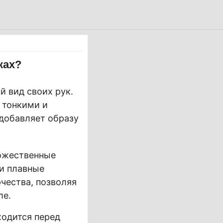
ках?
 вид своих рук.
 тонкими и
добавляет образу
дожественные
и плавные
чества, позволяя
ле.
ходится перед