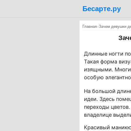
Бесарте.ру
Главная
»
Зачем девушки де
Зач
Длинные ногти по
Такая форма визу
изящными. Многие
особую элегантно
На большой длин
идеи. Здесь пом
переходы цветов.
владелице выдели
Красивый маникюр