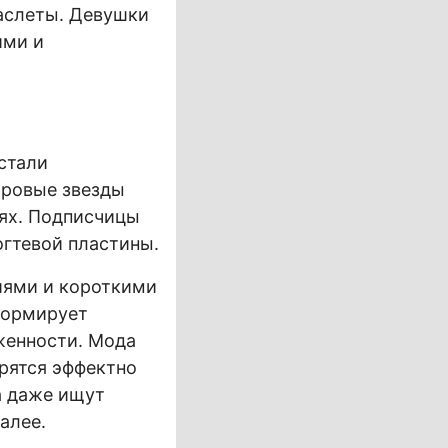
раслеты. Девушки
ими и
стали
ировые звезды
лях. Подписчицы
огтевой пластины.
иями и короткими
формирует
женности. Мода
рятся эффектно
а даже ищут
далее.