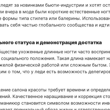
ледят за новинками бьюти-индустрии и хотят ост
ли вчера в моде были короткие естественные ногт
 формы типа стилета или балерины. Использова
вать себя частью глобального сообщества и идти 
ьного статуса и демонстрация достатка
бществе ухоженные длинные ногти часто восприн
 социального положения. Такая длина намекает н
яжелой физической работой или сложным бытом. 
м о том, что у леди есть возможность делегиро
ение салона красоты требует времени и определ
ний. Качественное наращивание и коррекция сто
 маникюр становится символом возможности инв
кивает премиальный образ жизни и ответственное