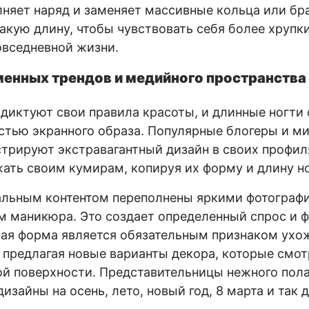
лняет наряд и заменяет массивные кольца или б
акую длину, чтобы чувствовать себя более хрупк
овседневной жизни.
менных трендов и медийного пространства
диктуют свои правила красоты, и длинные ногти 
тью экранного образа. Популярные блогеры и м
трируют экстравагантный дизайн в своих профи
ать своим кумирам, копируя их форму и длину н
альным контентом переполнены яркими фотограф
м маникюра. Это создает определенный спрос и 
ная форма является обязательным признаком ухо
 предлагая новые варианты декора, которые смот
й поверхности. Представительницы нежного пол
дизайны на осень, лето, новый год, 8 марта и так 