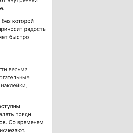
яют внутренней
е.
 без которой
приносит радость
яет быстро
гти весьма
огательные
 наклейки,
оступны
елять пряди
ов. Со временем
исчезают.