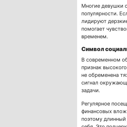
Многие девушки с
популярности. Ес
лидируют дерзкие
помогает чувство
временем.
Символ социал
В современном о
признак высокого
не обременена т
сигнал окружающи
задачи.
Регулярное посещ
финансовых вложе
поэтому длинный
себя. Это подчер