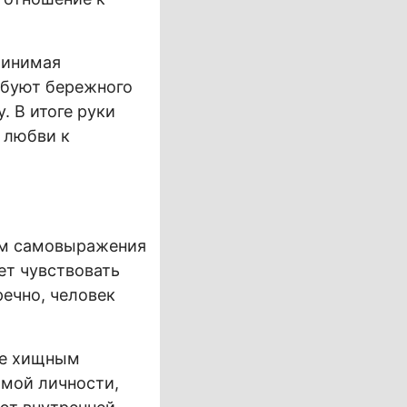
ринимая
ебуют бережного
. В итоге руки
 любви к
ом самовыражения
ет чувствовать
речно, человек
.
же хищным
имой личности,