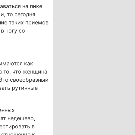
аваться на пике
и, то сегодня
ние таких приемов
в ногу со
имаются как
а то, что женщина
Это своеобразный
вать рутинные
енных
ят недешево,
естировать в
 отношение к