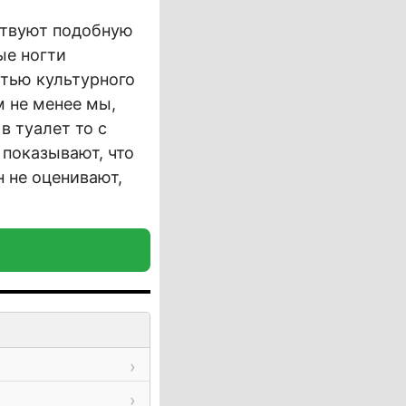
ствуют подобную
ые ногти
стью культурного
м не менее мы,
 туалет то с
 показывают, что
 не оценивают,