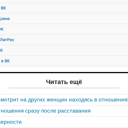
 ВК
Дзене
ОК
 ЛитРес
ВК
 в ВК
Читать ещё
мотрит на других женщин находясь в отношения
тношения сразу после расставания
верности