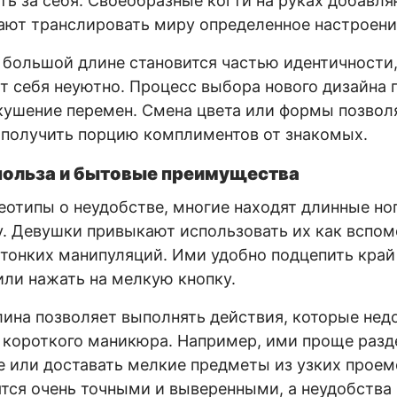
ть за себя. Своеобразные когти на руках добавл
ают транслировать миру определенное настроени
 большой длине становится частью идентичности,
т себя неуютно. Процесс выбора нового дизайна 
кушение перемен. Смена цвета или формы позвол
 получить порцию комплиментов от знакомых.
польза и бытовые преимущества
еотипы о неудобстве, многие находят длинные но
. Девушки привыкают использовать их как вспом
тонких манипуляций. Ими удобно подцепить край
ли нажать на мелкую кнопку.
ина позволяет выполнять действия, которые нед
короткого маникюра. Например, ими проще разд
е или доставать мелкие предметы из узких проем
тся очень точными и выверенными, а неудобства 