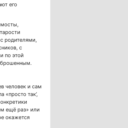
ают его
 мосты,
старости
 с родителями,
ников, с
и по этой
и брошенным.
в человек и сам
а «просто так’,
конкретики
ем ещё раз» или
ое окажется