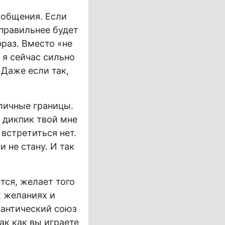
ообщения. Если
правильнее будет
фраз. Вместо «не
 я сейчас сильно
 Даже если так,
 личные границы.
а дикпик твой мне
встретиться нет.
 не стану. И так
тся, желает того
х желаниях и
мантический союз
ак как вы играете