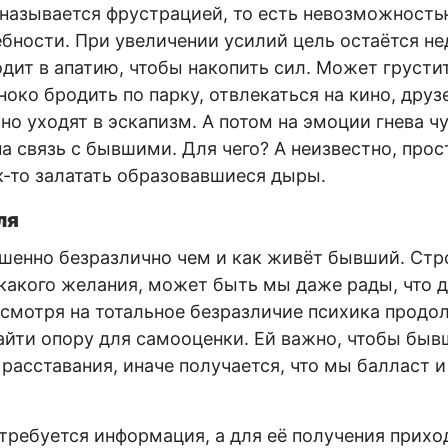
 называется фрустрацией, то есть невозможност
бности. При увеличении усилий цель остаётся н
одит в апатию, чтобы накопить сил. Может грустит
око бродить по парку, отвлекаться на кино, друзе
но уходят в эскапизм. А потом на эмоции гнева ч
а связь с бывшими. Для чего? А неизвестно, прос
к-то залатать образовавшиеся дыры.
ля
шенно безразлично чем и как живёт бывший. Стр
какого желания, может быть мы даже рады, что 
есмотря на тотальное безразличие психика прод
найти опору для самооценки. Ей важно, чтобы быв
 расставания, иначе получается, что мы балласт 
требуется информация, а для её получения прихо