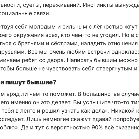
льности, суеты, переживаний. Инстинкты вынужд
социальные связи.
твуя себя молодым и сильным с лёгкостью жгут
его окружения всех, кто чем-то не угодил. Но в 
ься с братьями и сёстрами, наладить отношения
 друзьями. Все мы очень любим встречи однокласс
минаем ребят со двора. Написать бывшим можно 
чтобы больше не чувствовать себя отвергнутым 
ли пишут бывшие?
м вряд ли чем-то поможет. В большинстве случае
его именно он это делает. Вы услышите что-то тип
 тебя в ленте и решил узнать как дела». Никакой 
последует. Лишь немногие скажут «давай попробу
люблю». Да и тут с вероятностью 90% всё сказанн