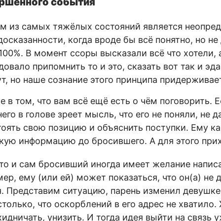
ршенного события
м из самых тяжёлых состояний является неопред
осказанности, когда вроде бы всё понятно, но не 
 100%. В момент ссоры высказали всё что хотели, 
довало припомнить то и это, сказать вот так и эд
т, но наше сознание этого принципа придерживае
 в том, что вам всё ещё есть о чём поговорить. 
него в голове зреет мысль, что его не поняли, не 
тоять свою позицию и объяснить поступки. Ему ка
кую информацию до бросившего. А для этого прих
что и сам бросивший иногда имеет желание написа
ер, ему (или ей) может показаться, что он(а) не 
я. Представим ситуацию, парень изменил девушке,
только, что оскорблений в его адрес не хватило.
идничать, унизить. И тогда идея выйти на связь 