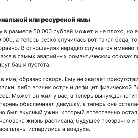
нальной или ресурсной ямы
у в размере 50 000 рублей может и не плохо, но 
000, а теперь резко случилась вот такая беда, т
орвано. В отношениях нередко случается именно т
 Даже в самых аварийных романтических союзах п
руг бац и пустота.
в яме, образно говоря. Ему не хватает присутств
ласки, либо возник острый дефицит физической б
сов. Может он жил у вас, а теперь вынужден ютит
парень обеспечивал девушку, а теперь она остала
но был вкусный ужин, который естественно остал
человека жизнь расписана, будущее прозрачно и п
все планы испарились в воздухе.