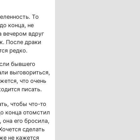
еленность. То
до конца, не
а вечером вдруг
ак. После драки
тся редко.
Если бывшего
дали выговориться,
жется, что очень
одится писать.
ть, чтобы что-то
до конца отомстил
 она его бросила,
 Хочется сделать
уже не кажется