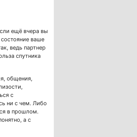
если ещё вчера вы
о состояние ваше
ак, ведь партнер
ольза спутника
ия, общения,
лизости,
ься с
сь ни с чем. Либо
ся в прошлом.
онятно, а с