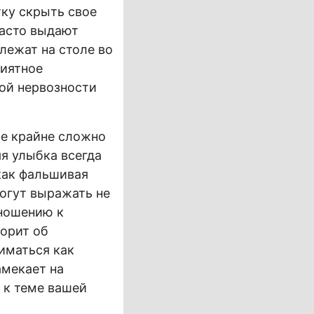
тку скрыть свое
часто выдают
лежат на столе во
риятное
ной нервозности
ые крайне сложно
я улыбка всегда
как фальшивая
огут выражать не
тношению к
ворит об
иматься как
амекает на
 к теме вашей