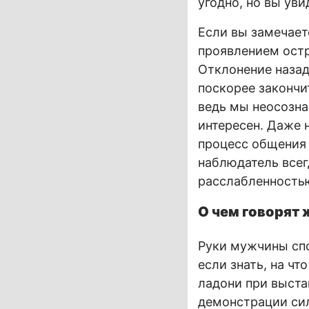
угодно, но вы уви
Если вы замечает
проявлением остр
Отклонение назад
поскорее закончи
ведь мы неосозна
интересен. Даже 
процесс общения 
наблюдатель всег
расслабленностью
О чем говорят 
Руки мужчины спо
если знать, на ч
ладони при выст
демонстрации сил