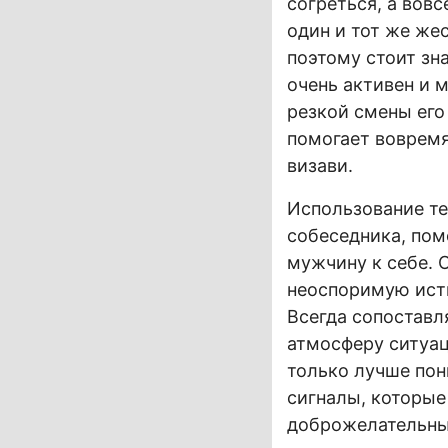
согреться, а вов
один и тот же же
поэтому стоит зн
очень активен и м
резкой смены его
помогает воврем
визави.
Использование те
собеседника, пом
мужчину к себе. 
неоспоримую исти
Всегда сопоставля
атмосферу ситуац
только лучше пон
сигналы, которые
доброжелательны