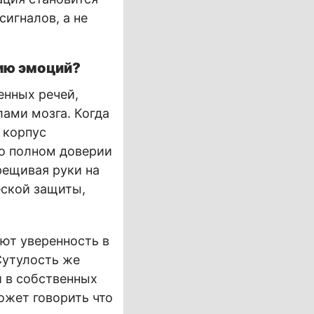
сигналов, а не
ию эмоций?
енных речей,
ами мозга. Когда
 корпус
 о полном доверии
рещивая руки на
еской защиты,
ют уверенность в
Сутулость же
и в собственных
ожет говорить что