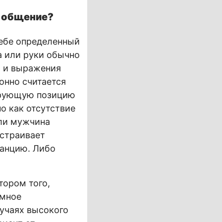
а общение?
себе определенный
а или руки обычно
а и выражения
онно считается
ирующую позицию
о как отсутствие
сли мужчина
ыстраивает
танцию. Либо
ором того,
имное
лучаях высокого