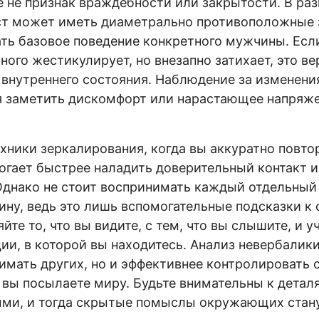
се не признак враждебности или закрытости. В ра
ст может иметь диаметрально противоположные 
ать базовое поведение конкретного мужчины. Есл
ного жестикулирует, но внезапно затихает, это в
 внутреннего состояния. Наблюдение за изменени
я заметить дискомфорт или нарастающее напряже
хники зеркалирования, когда вы аккуратно повто
огает быстрее наладить доверительный контакт 
Однако не стоит воспринимать каждый отдельный
ну, ведь это лишь вспомогательные подсказки к
йте то, что вы видите, с тем, что вы слышите, и
ии, в которой вы находитесь. Анализ невербалики
имать других, но и эффективнее контролировать 
 вы посылаете миру. Будьте внимательны к детал
ми, и тогда скрытые помыслы окружающих стану