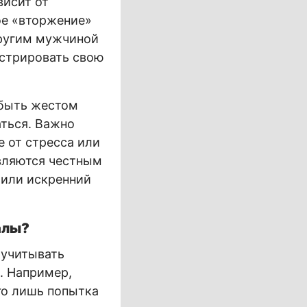
висит от
ое «вторжение»
другим мужчиной
нстрировать свою
 быть жестом
ться. Важно
 от стресса или
вляются честным
или искренний
алы?
 учитывать
. Например,
го лишь попытка