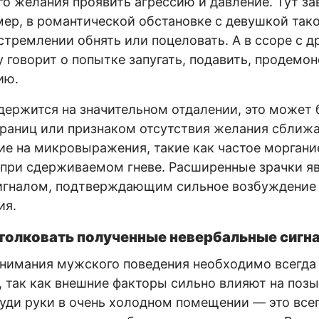
го желания проявить агрессию и давление. Тут за
мер, в романтической обстановке с девушкой так
 стремлении обнять или поцеловать. А в ссоре с 
у говорит о попытке запугать, подавить, продемо
ию.
держится на значительном отдалении, это может
раниц или признаком отсутствия желания сближа
е на микровыражения, такие как частое моргание
 при сдерживаемом гневе. Расширенные зрачки я
игналом, подтверждающим сильное возбуждение 
ия.
 толковать полученные невербальные сигн
нимания мужского поведения необходимо всегда
, так как внешние факторы сильно влияют на позы
уди руки в очень холодном помещении — это все