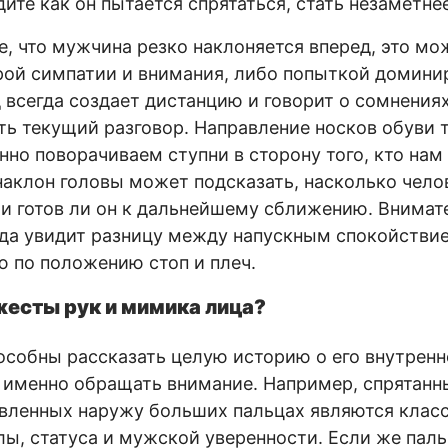
дите как он пытается спрятаться, стать незаметнее
е, что мужчина резко наклоняется вперед, это мо
ой симпатии и внимания, либо попыткой доминир
 всегда создает дистанцию и говорит о сомнения
ть текущий разговор. Направление носков обуви 
нно поворачиваем ступни в сторону того, кто нам
наклон головы может подсказать, насколько чело
и готов ли он к дальнейшему сближению. Внима
да увидит разницу между напускным спокойстви
 по положению стоп и плеч.
жесты рук и мимика лица?
собны рассказать целую историю о его внутренн
то именно обращать внимание. Например, спрятан
авленных наружу больших пальцах являются клас
ы, статуса и мужской уверенности. Если же пал