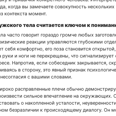
да, когда вы замечаете совокупность нескольких 
з контекста момент.
ужского тела считается ключом к пониман
ла часто говорит гораздо громче любых заготовл
физические реакции управляются глубокими отдел
т себя комфортно, его поза становится открытой,
 а руки и ноги не перекрещены, что сигнализирует
ресе. Напротив, если собеседник закрывается, ск
чиваясь в сторону, это явный признак психологич
несогласия с вашими словами.
широко расправленные плечи обычно демонстриру
роизвести сильное впечатление на окружающих. 
твовать о накопленной усталости, неуверенност
ном безразличии к происходящему диалогу. Он м