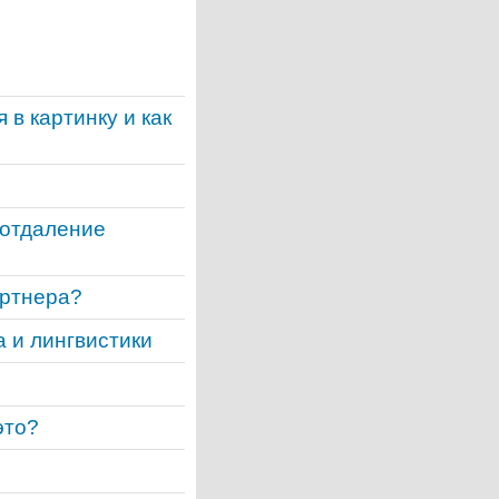
в картинку и как
 отдаление
артнера?
 и лингвистики
это?