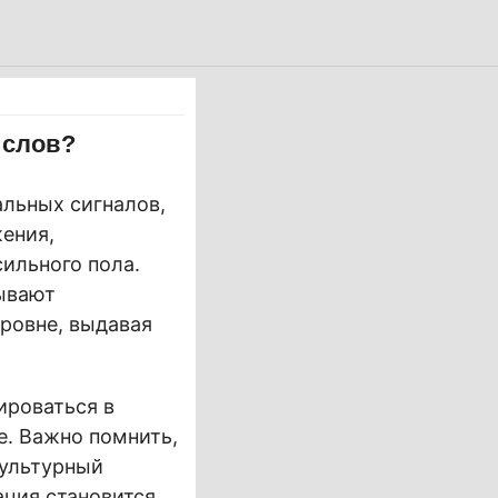
 слов?
льных сигналов,
ения,
ильного пола.
бывают
уровне, выдавая
ироваться в
е. Важно помнить,
культурный
ация становится