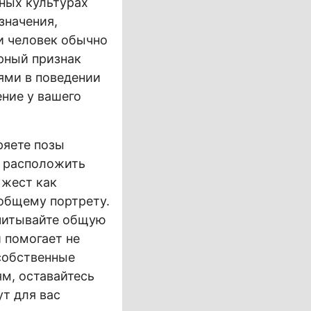
зных культурах
значения,
и человек обычно
ерный признак
ями в поведении
ние у вашего
ряете позы
и расположить
 жест как
 общему портрету.
 учитывайте общую
 помогает не
собственные
ям, оставайтесь
т для вас