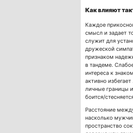
Как влияют так
Каждое прикоснов
смысл и задает т
служит для устан
дружеской симпат
признаком надеж
в тандеме. Слабо
интереса к знако
активно избегает
личные границы и
боится/стесняетс
Расстояние межд
насколько мужчин
пространство сок