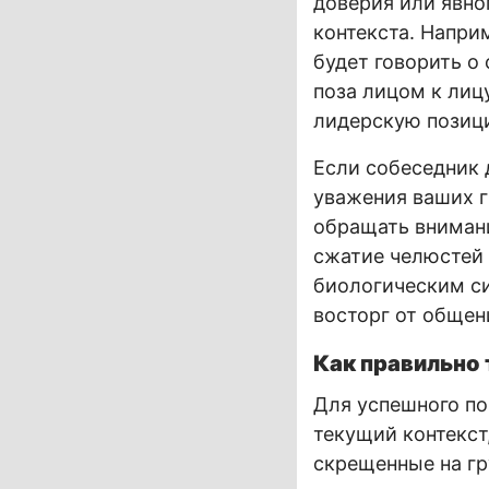
доверия или явно
контекста. Напри
будет говорить о
поза лицом к лиц
лидерскую позиц
Если собеседник 
уважения ваших г
обращать внимани
сжатие челюстей
биологическим с
восторг от общен
Как правильно
Для успешного по
текущий контекст
скрещенные на гр