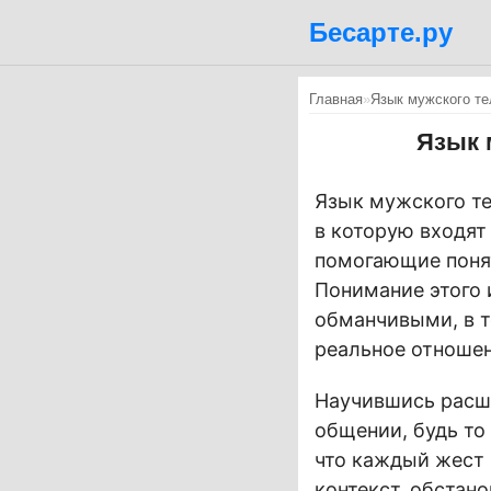
Бесарте.ру
Главная
»
Язык мужского те
Язык 
Язык мужского те
в которую входят
помогающие понят
Понимание этого 
обманчивыми, в т
реальное отношен
Научившись расши
общении, будь то
что каждый жест 
контекст, обстан