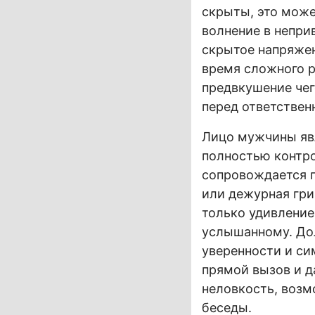
скрыты, это може
волнение в непри
скрытое напряжен
время сложного р
предвкушение чег
перед ответствен
Лицо мужчины явл
полностью контро
сопровождается п
или дежурная гри
только удивление
услышанному. Дол
уверенности и си
прямой вызов и да
неловкость, возм
беседы.