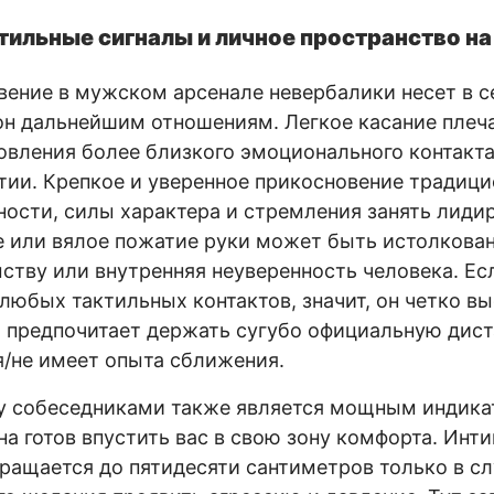
тильные сигналы и личное пространство н
ение в мужском арсенале невербалики несет в 
он дальнейшим отношениям. Легкое касание плеч
овления более близкого эмоционального контакт
ии. Крепкое и уверенное прикосновение традици
ности, силы характера и стремления занять лид
е или вялое пожатие руки может быть истолкован
мству или внутренняя неуверенность человека. Е
 любых тактильных контактов, значит, он четко в
 предпочитает держать сугубо официальную дис
я/не имеет опыта сближения.
у собеседниками также является мощным индикат
а готов впустить вас в свою зону комфорта. Инт
ращается до пятидесяти сантиметров только в с