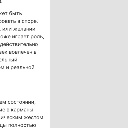
.
жет быть
овать в споре.
х или желании
тоже играет роль,
 действительно
век вовлечен в
тельный
ем и реальной
ем состоянии,
ные в карманы
сическим жестом
ьцы полностью