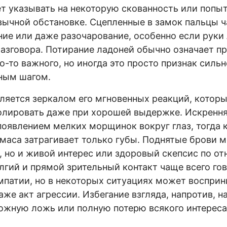
т указывать на некоторую скованность или попы
вычной обстановке. Сцепленные в замок пальцы 
ие или даже разочарование, особенно если руки 
азговора. Потирание ладоней обычно означает п
о-то важного, но иногда это просто признак силь
ным шагом.
яется зеркалом его мгновенных реакций, котор
лировать даже при хорошей выдержке. Искрення
оявлением мелких морщинок вокруг глаз, тогда 
маса затрагивает только губы. Поднятые брови м
, но и живой интерес или здоровый скепсис по о
гий и прямой зрительный контакт чаще всего го
мпатии, но в некоторых ситуациях может восприн
же акт агрессии. Избегание взгляда, напротив, н
ожную ложь или полную потерю всякого интереса