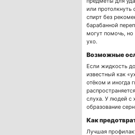
предметы для уд
или протолкнуть с
спирт без рекоме
барабанной переп
могут помочь, но
ухо.
Возможные осл
Если жидкость до
известный как «у
отёком и иногда 
распространяется
слуха. У людей с
образование серн
Как предотвра
Лучшая профилак