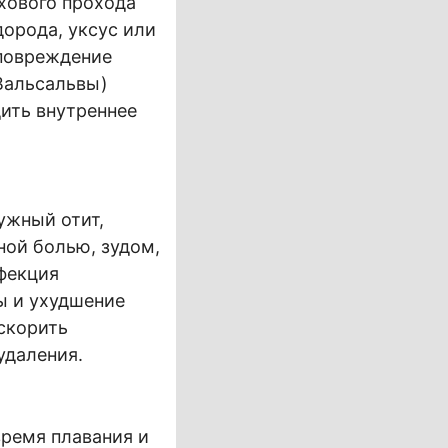
хового прохода
дорода, уксус или
 повреждение
Вальсальвы)
ить внутреннее
ужный отит,
ной болью, зудом,
фекция
ы и ухудшение
скорить
удаления.
ремя плавания и