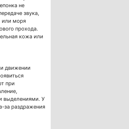
епонка не
ередаче звука,
а или моря
ового прохода.
тельная кожа или
ри движении
появиться
рт при
аление,
и выделениями. У
з-за раздражения