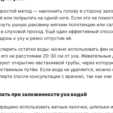
ростой метод — наклонить голову в сторону зало
ё или попрыгать на одной ноге. Если это не помо
нуть ушную раковину мягким полотенцем или сал
 в слуховой проход. Ещё один эффективный спос
донь к уху и резко отпустив её.
спарить остатки воды: можно использовать фен 
его на расстоянии 20-30 см от уха. Жевательные
вуют открытию евстахиевой трубы, через котор
ственным путём. Если вода не удаляется, можно
пирта (после консультации с врачом), так как он
лать при заложенности уха водой
прещено использовать ватные палочки, шпильки 