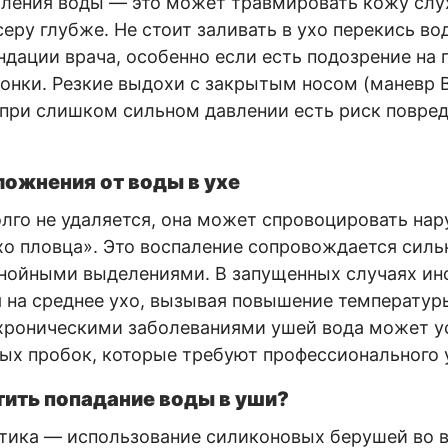
аления воды — это может травмировать кожу слу
еру глубже. Не стоит заливать в ухо перекись во
ндации врача, особенно если есть подозрение на
онки. Резкие выдохи с закрытым носом (маневр 
 при слишком сильном давлении есть риск повред
ожнения от воды в ухе
лго не удаляется, она может спровоцировать нар
хо пловца». Это воспаление сопровождается силь
гнойными выделениями. В запущенных случаях ин
 на среднее ухо, вызывая повышение температур
 хроническими заболеваниями ушей вода может у
ых пробок, которые требуют профессионального 
тить попадание воды в уши?
тика — использование силиконовых берушей во в