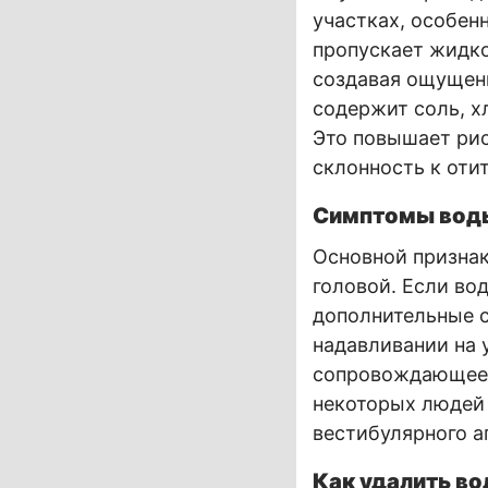
участках, особен
пропускает жидко
создавая ощущени
содержит соль, х
Это повышает рис
склонность к оти
Симптомы воды
Основной призна
головой. Если вод
дополнительные с
надавливании на 
сопровождающеес
некоторых людей
вестибулярного а
Как удалить во