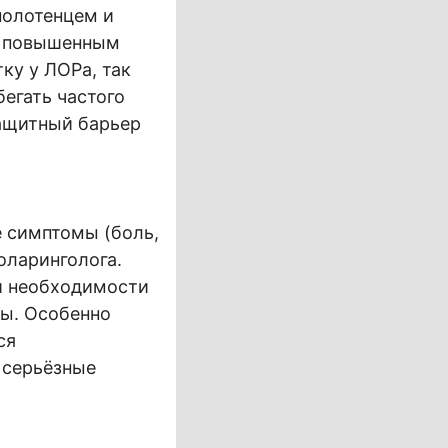
полотенцем и
 с повышенным
ку у ЛОРа, так
егать частого
защитный барьер
е симптомы (боль,
оларинголога.
и необходимости
ты. Особенно
ся
 серьёзные