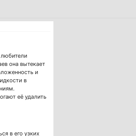
я любители
аев она вытекает
аложенность и
идкости в
ниям.
огают её удалить
ся в его узких