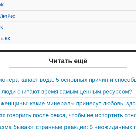
ОК
 ЛитРес
ВК
 в ВК
Читать ещё
ионера капает вода: 5 основных причин и способ
 люди считают время самым ценным ресурсом?
 женщины: какие минералы принесут любовь, здо
зя говорить после секса, чтобы не испортить от
азма бывают странные реакции: 5 неожиданных 