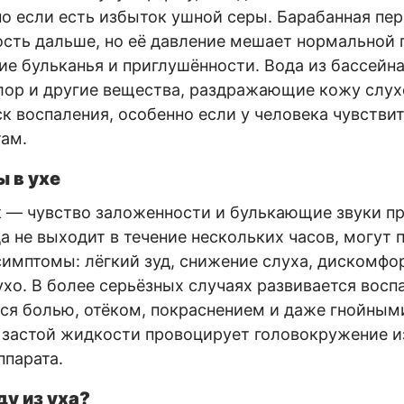
но если есть избыток ушной серы. Барабанная пер
сть дальше, но её давление мешает нормальной п
е бульканья и приглушённости. Вода из бассейн
лор и другие вещества, раздражающие кожу слух
к воспаления, особенно если у человека чувстви
там.
 в ухе
к — чувство заложенности и булькающие звуки п
а не выходит в течение нескольких часов, могут 
имптомы: лёгкий зуд, снижение слуха, дискомфо
ухо. В более серьёзных случаях развивается восп
я болью, отёком, покраснением и даже гнойным
 застой жидкости провоцирует головокружение и
ппарата.
ду из уха?