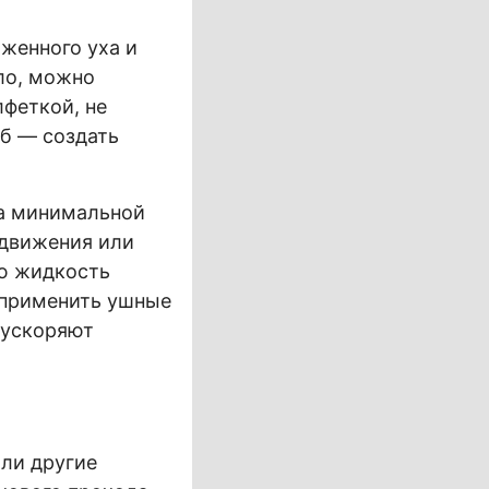
женного уха и
гло, можно
феткой, не
об — создать
на минимальной
 движения или
ую жидкость
 применить ушные
и ускоряют
или другие