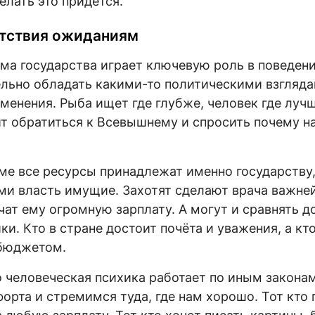
елать это придётся.
тствия ожиданиям
ма государства играет ключевую роль в поведени
льно обладать какими-то политическими взгляда
зменения. Рыба ищет где глубже, человек где луч
т обратиться к Всевышнему и спросить почему н
ме все ресурсы принадлежат именно государству,
ми власть имущие. Захотят сделают врача важне
чат ему огромную зарплату. А могут и сравнять д
и. Кто в стране достоит почёта и уважения, а кт
 бюджетом.
то человеческая психика работает по иным закона
орта и стремимся туда, где нам хорошо. Тот кто