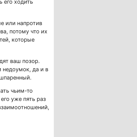
ь его ходить
е или напротив
а, потому что их
тей, которые
дят ваш позор.
 недоумок, да и в
ошпаренный.
вать чьим-то
его уже пять раз
взаимоотношений,