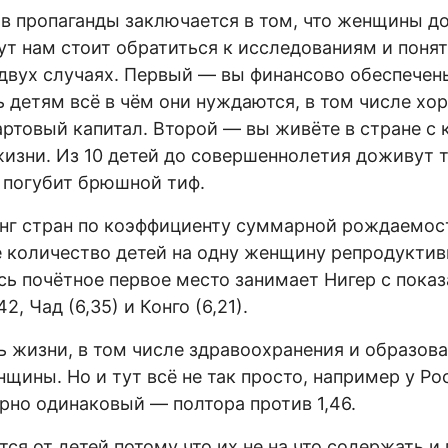
в пропаганды заключается в том, что женщины 
ут нам стоит обратиться к исследованиям и понят
двух случаях. Первый — вы финансово обеспечены
ь детям всё в чём они нуждаются, в том числе хо
артовый капитал. Второй — вы живёте в стране с 
изни. Из 10 детей до совершеннолетия доживут 
 погубит брюшной тиф.
нг стран по коэффициенту суммарной рождаемос
 количество детей на одну женщину репродуктивн
есь почётное первое место занимает Нигер с показ
, Чад (6,35) и Конго (6,21).
 жизни, в том числе здравоохранения и образов
щины. Но и тут всё не так просто, например у Р
рно одинаковый — полтора против 1,46.
тся от детей потому что их не на что содержать и