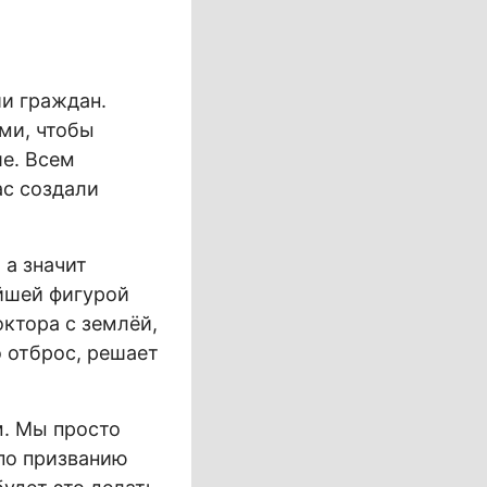
и граждан.
ми, чтобы
ше. Всем
ас создали
 а значит
йшей фигурой
октора с землёй,
о отброс, решает
м. Мы просто
 по призванию