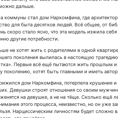
 можно дальше.
а коммуны стал дом Наркомфина, где архитекто
ство для быта десятков людей. Всё общее, от би
нь скоро стало ясно, что эта модель изжила себя
нно другие потребности.
е не хотят жить с родителями в одной квартире
ршего поколения вылилась в настоящую трагедию
стка». Первые всё ещё пытаются жить прошлым и
 поколению, хотят быть главными и иметь автор
прижился дом Наркомфина, потерпела крушение и
их. Девушки строят отношения со своим мужчиной
енятся на девушке, а не на тёще. Сколько ещё л
нимание этого процесса, неизвестно, но он уже з
ельзя. Нарциссическим личностям будет сложно в