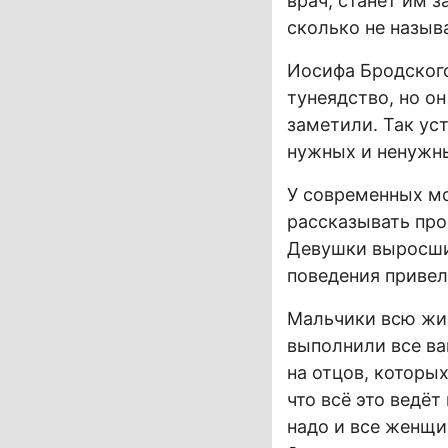
врач, станет им з
сколько не назыв
Иосифа Бродского
тунеядство, но он
заметили. Так ус
нужных и ненужны
У современных мо
рассказывать про
Девушки выросшие
поведения привел
Мальчики всю жи
выполнили все ва
на отцов, которы
что всё это ведёт
надо и все женщи