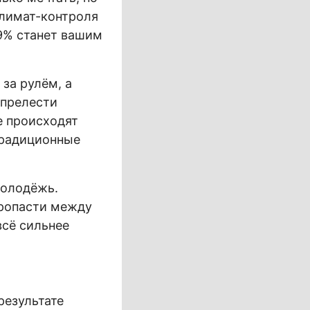
климат-контроля
99% станет вашим
за рулём, а
 прелести
е происходят
традиционные
молодёжь.
пропасти между
всё сильнее
результате