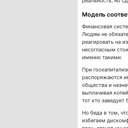
реальность, но сд
Модель соотве
Финансовая систе
Людям не обязате
реагировать на и
несогласным стои
именно такими.
При госкапитализ
распоряжаются и
общества и назна
выплачивая копейк
тот кто заведует
Но беда в том, ч
избегаем дискомф