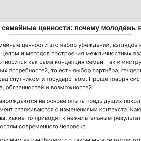
семейные ценности: почему молодёжь в
ейные ценности это набор убеждений, взглядов 
в целом и методов построения межличностных в
относится как сама концепция семьи, так и инст
ых потребностей, то есть выбор партнёра, гендер
ред спутником и государством. Проще говоря сис
в, обязанностей и возможностей.
зарождаются на основе опыта предыдущих поколе
ент сталкиваются с изменениями контекста. Как
ны, какие-то приводят к нежелательным результата
остям современного человека.
красным автомобилем и о таком многие могли тол