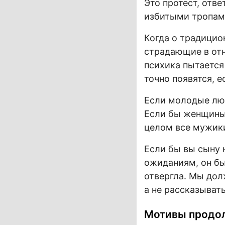
Это протест, отве
избитыми тропам
Когда о традицио
страдающие в отн
психика пытается
точно появятся, е
Если молодые люд
Если бы женщины 
целом все мужики
Если бы вы сыну 
ожиданиям, он бы
отвергла. Мы до
а не рассказывать
Мотивы продо