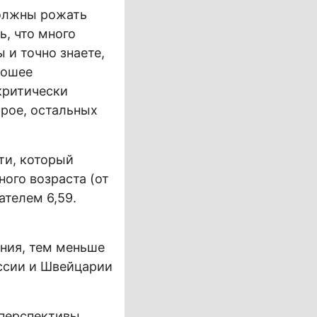
должны рожать
ь, что много
 и точно знаете,
рошее
критически
трое, остальных
ти, который
ого возраста (от
ателем 6,59.
ания, тем меньше
оссии и Швейцарии
 перспективы