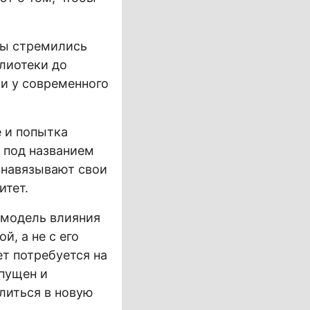
ры стремились
блиотеки до
 и у современного
 и попытка
 под названием
 навязывают свои
итет.
 модель влияния
, а не с его
ет потребуется на
апущен и
литься в новую