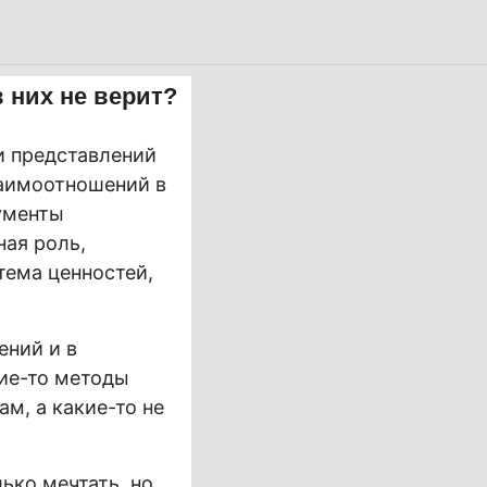
 них не верит?
и представлений
заимоотношений в
рументы
ная роль,
тема ценностей,
ний и в
ие-то методы
м, а какие-то не
ько мечтать, но