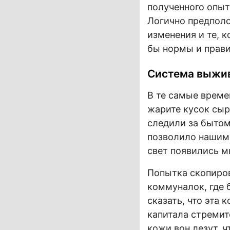
полученного опыт
Логично предполо
изменения и те, к
бы нормы и прави
Система выжи
В те самые време
жарите кусок сыр
следили за бытом
позволило нашим 
свет появились м
Попытка скопиров
коммуналок, где 
сказать, что эта 
капитала стремит
кожи вон лезут, 