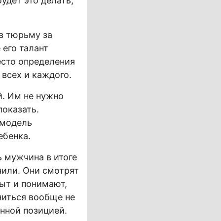
будет это делать,
в тюрьму за
 его талант
есто определения
всех и каждого.
. Им не нужно
показать.
 модель
ебенка.
 мужчина в итоге
чили. Они смотрят
пыт и понимают,
ениться вообще не
нной позицией.