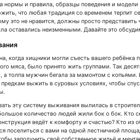
а нормы и правила, образцы поведения и модели
жить, что любая традиция со временем терпит с
ому это не нравится, должны просто представить 
ла оставались неизменными. Давайте это обсуди
вания
на, когда хищники могли съесть вашего ребёнка п
ого мяса, было принято жить группами. Так деся
, а толпа мужчин бегала за мамонтом с копьями. 
предкам выжить в суровых условиях, чтобы спуст
ы.
ать эту систему выживания вылилась в строите
большое количество людей жили бок о бок. Кто с
конструкция ведёт к комфорту и счастью? Кто из 
ся поселиться с вами на одной лестничной площ
чтобы заполучить своё собственное жильё и мечта