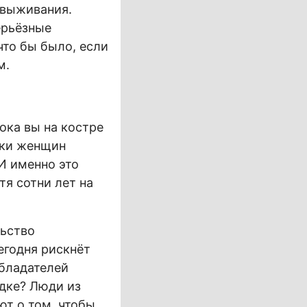
 выживания.
ерьёзные
что бы было, если
м.
ока вы на костре
тки женщин
И именно это
я сотни лет на
льство
егодня рискнёт
обладателей
адке? Люди из
ют о том, чтобы