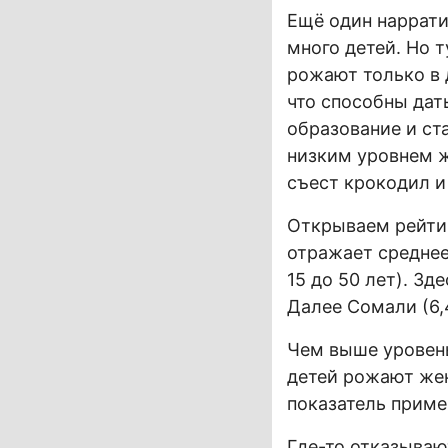
Ещё один наррати
много детей. Но т
рожают только в 
что способны дат
образование и ст
низким уровнем ж
съест крокодил и
Открываем рейти
отражает среднее
15 до 50 лет). Зд
Далее Сомали (6,42
Чем выше уровень
детей рожают жен
показатель приме
Где-то отказываю