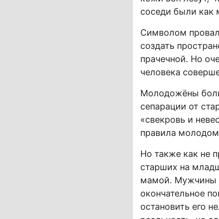
соседи были как
Символом провал
создать простран
прачечной. Но оче
человека соверше
Молодожёны больш
сепарации от ста
«свекровь и неве
правила молодому
Но также как не 
старших на младш
мамой. Мужчины ж
окончательное по
остановить его н