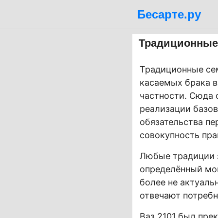
Бесарте.ру
Традиционные 
Традиционные сем
касаемых брака 
частности. Сюда 
реализации базов
обязательства пе
совокупность пра
Любые традиции 
определённый мом
более не актуаль
отвечают потребн
Ваз 2101 был пре