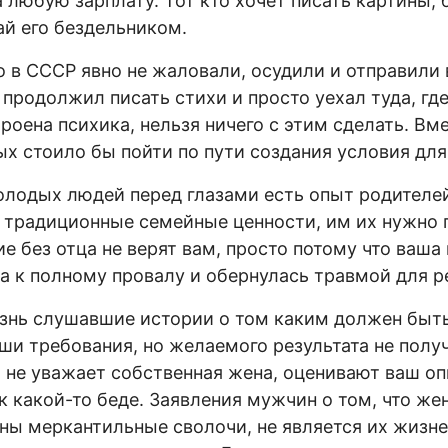
а любую зарплату. Тот кто хочет писать картины, 
ай его бездельником.
 в СССР явно не жаловали, осудили и отправили 
 продолжил писать стихи и просто уехал туда, где
троена психика, нельзя ничего с этим сделать. Вм
х стоило бы пойти по пути создания условия для 
лодых людей перед глазами есть опыт родителей
 традиционные семейные ценности, им их нужно 
 без отца не верят вам, просто потому что ваша
а к полному провалу и обернулась травмой для р
знь слушавшие истории о том каким должен быть
ши требования, но желаемого результата не полу
х не уважает собственная жена, оценивают ваш о
 к какой-то беде. Заявления мужчин о том, что ж
ны меркантильные сволочи, не является их жизне