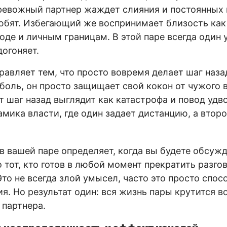
ревожный партнер жаждет слияния и постоянных
любят. Избегающий же воспринимает близость как
де и личным границам. В этой паре всегда один у
догоняет.
авляет тем, что просто вовремя делает шаг назад
боль, он просто защищает свой кокон от чужого 
т шаг назад выглядит как катастрофа и повод удво
мика власти, где один задает дистанцию, а второ
 в вашей паре определяет, когда вы будете обсуж
тот, кто готов в любой момент прекратить разгов
то не всегда злой умысел, часто это просто спос
ия. Но результат один: вся жизнь пары крутится 
 партнера.