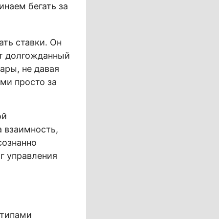
инаем бегать за
ть ставки. Он
ит долгожданный
ары, не давая
ами просто за
ой
а взаимность,
сознанно
аг управления
 типами