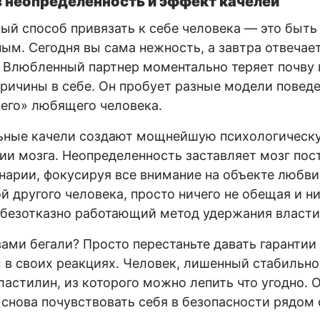
 неопределенность и эффект качелей
й способ привязать к себе человека — это быть
ым. Сегодня вы сама нежность, а завтра отвечае
Влюбленный партнер моментально теряет почву 
причины в себе. Он пробует разные модели повед
его» любящего человека.
ьные качели создают мощнейшую психологическ
ии мозга. Неопределенность заставляет мозг пос
нарии, фокусируя все внимание на объекте любви
 другого человека, просто ничего не обещая и ни
 безотказно работающий метод удержания власти
вами бегали? Просто перестаньте давать гарантии
в своих реакциях. Человек, лишенный стабильно
ластилин, из которого можно лепить что угодно. 
 снова почувствовать себя в безопасности рядом 