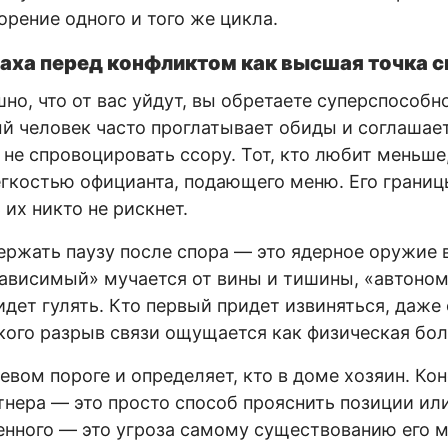
орение одного и того же цикла.
раха перед конфликтом как высшая точка 
но, что от вас уйдут, вы обретаете суперспособн
й человек часто проглатывает обиды и соглашае
 не спровоцировать ссору. Тот, кто любит меньше
гкостью официанта, подающего меню. Его границ
ь их никто не рискнет.
ржать паузу после спора — это ядерное оружие 
зависимый» мучается от вины и тишины, «автоно
идет гулять. Кто первый придет извиняться, даже 
 кого разрыв связи ощущается как физическая бол
левом пороге и определяет, кто в доме хозяин. Ко
тнера — это просто способ прояснить позиции или
нного — это угроза самому существованию его 