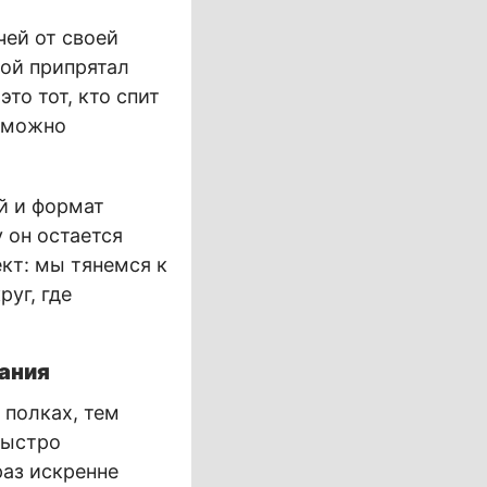
чей от своей
рой припрятал
то тот, кто спит
е можно
ий и формат
 он остается
кт: мы тянемся к
уг, где
мания
 полках, тем
быстро
раз искренне