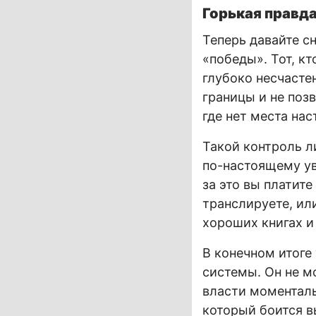
Горькая правда
Теперь давайте с
«победы». Тот, к
глубоко несчасте
границы и не позв
где нет места на
Такой контроль л
по-настоящему у
за это вы платите
транслируете, или
хороших книгах и
В конечном итог
системы. Он не м
власти моменталь
который боится в