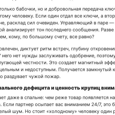
только бабочки, но и добровольная передача клю
гому человеку. Если один отдал все ключи, а вто
е, расклад сил очевиден. Управляющий в паре — э
рой анализирует тон последнего сообщения. Разв
ем, кому, по большому счету, все равно?
вовлечен, диктует ритм встреч, глубину откровен
 У него нет нужды заслуживать одобрение, поэтому
 пугающей честности. Это создает магнитный эффе
 цельным и недоступным. Получается замкнутый кр
о раздувает чужой пожар.
ального дефицита и ценность крупиц вни
ет даже в спальне: чем реже товар появляется на
а. Если партнер осыпает вас вниманием 24/7, это 
елый шум. Но стоит «холодному» человеку один 