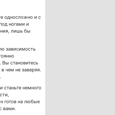
те односложно и с
под ногами и
ения, лишь бы
ую зависимость
тоянно
. Вы становитесь
 в чем не заверяя.
.
 и станьте немного
сти,
Он готов на любые
с вами.