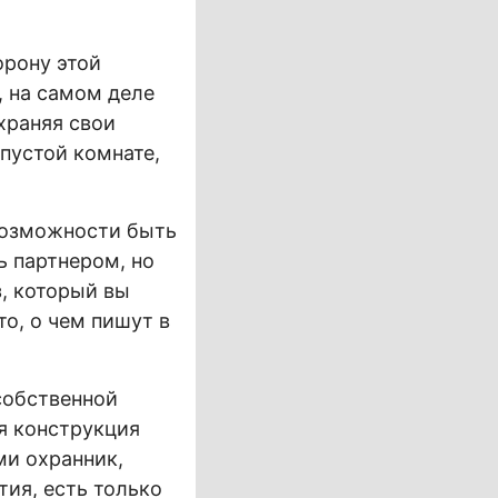
орону этой
, на самом деле
храняя свои
 пустой комнате,
возможности быть
 партнером, но
з, который вы
то, о чем пишут в
собственной
ся конструкция
ми охранник,
тия, есть только