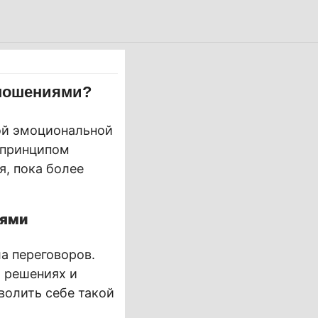
тношениями?
кой эмоциональной
я принципом
я, пока более
иями
ла переговоров.
х решениях и
волить себе такой