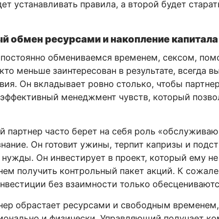
ет устанавливать правила, а второй будет старат
й обмен ресурсами и накопление капитала
 постоянно обмениваемся временем, сексом, пом
 кто меньше заинтересован в результате, всегда 
вия. Он вкладывает ровно столько, чтобы партнер 
 эффективный менеджмент чувств, который позво
 партнер часто берет на себя роль «обслужива
знание. Он готовит ужины, терпит капризы и подс
 нужды. Он инвестирует в проект, который ему не
нем получить контрольный пакет акций. К сожале
 инвестиции без взаимности только обесцениваютс
тнер обрастает ресурсами и свободным временем,
ионально и физически. Управляющий получает к