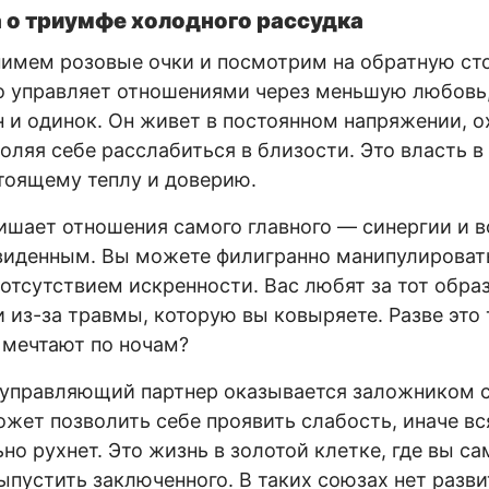
 о триумфе холодного рассудка
нимем розовые очки и посмотрим на обратную ст
то управляет отношениями через меньшую любовь
н и одинок. Он живет в постоянном напряжении, о
оляя себе расслабиться в близости. Это власть в
стоящему теплу и доверию.
ишает отношения самого главного — синергии и 
виденным. Вы можете филигранно манипулировать
 отсутствием искренности. Вас любят за тот обра
 из-за травмы, которую вы ковыряете. Разве это 
 мечтают по ночам?
е управляющий партнер оказывается заложником 
ожет позволить себе проявить слабость, иначе в
но рухнет. Это жизнь в золотой клетке, где вы са
ыпустить заключенного. В таких союзах нет разви