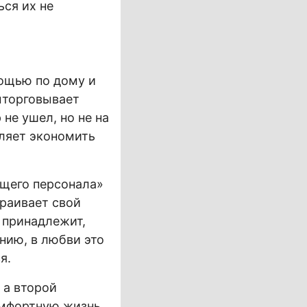
ься их не
ощью по дому и
выторговывает
не ушел, но не на
ляет экономить
ющего персонала»
траивает свой
 принадлежит,
нию, в любви это
я.
 а второй
омфортную жизнь