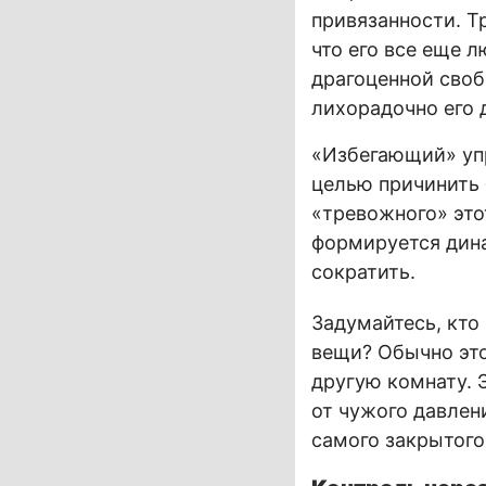
привязанности. Т
что его все еще 
драгоценной свобо
лихорадочно его 
«Избегающий» упр
целью причинить 
«тревожного» это
формируется дина
сократить.
Задумайтесь, кто
вещи? Обычно это 
другую комнату. Э
от чужого давлен
самого закрытого