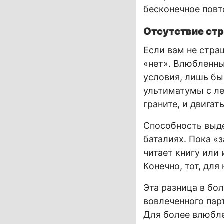
бесконечное повт
Отсутствие ст
Если вам не страш
«нет». Влюбленны
условия, лишь бы
ультиматумы с ле
граните, и двигат
Способность выде
баталиях. Пока «
читает книгу или 
Конечно, тот, для
Эта разница в бо
вовлеченного пар
Для более влюбле