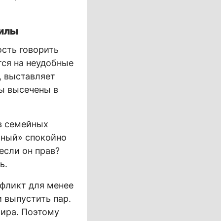
силы
ость говорить
тся на неудобные
, выставляет
ы высечены в
в семейных
мный» спокойно
если он прав?
ь.
нфликт для менее
 выпустить пар.
мира. Поэтому