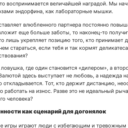
это воспринимается величайшей наградой. Мы нач
озами эндорфина, как лабораторные мышки.
ставляет влюбленного партнера постоянно повыша
 вложит еще больше заботы, то наконец-то получ
это лишь укрепляет позицию того, кто принимает д
чем стараться, если тебя и так кормят деликатес
ствования?
 ловушка, где один становится «дилером», а втор
Валютой здесь выступает не любовь, а надежда н
о откладывается. Тот, кто держит дистанцию, нео
о работать на износ. Разве это не идеальный рыч
го человека?
нности как сценарий для догонялок
ие игры играют люди с избегающим и тревожным