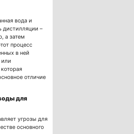
нная вода и
ь дистилляции –
, а затем
этот процесс
енных в ней
 или
 которая
основное отличие
воды для
авляет угрозы для
естве основного