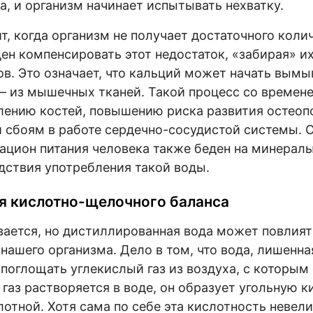
а, и организм начинает испытывать нехватку.
т, когда организм не получает достаточного кол
ен компенсировать этот недостаток, «забирая» их
ов. Это означает, что кальций может начать вымы
й – из мышечных тканей. Такой процесс со време
лению костей, повышению риска развития остеоп
и сбоям в работе сердечно-сосудистой системы. 
рацион питания человека также беден на минералы
дствия употребления такой воды.
я кислотно-щелочного баланса
ается, но дистиллированная вода может повлиять
нашего организма. Дело в том, что вода, лишенна
поглощать углекислый газ из воздуха, с которым 
газ растворяется в воде, он образует угольную к
отной. Хотя сама по себе эта кислотность невели