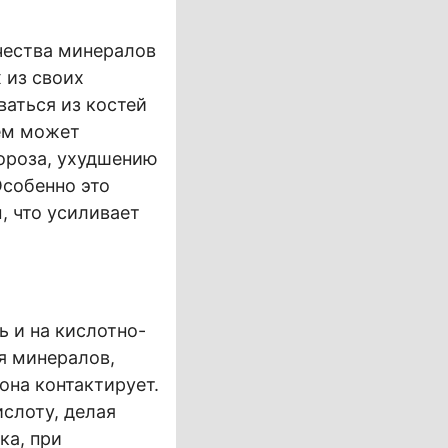
ичества минералов
 из своих
ваться из костей
нем может
ороза, ухудшению
Особенно это
, что усиливает
 и на кислотно-
я минералов,
она контактирует.
ислоту, делая
ка, при