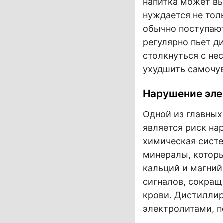
напитка может вы
нуждается не тол
обычно поступают 
регулярно пьет д
столкнуться с не
ухудшить самочув
Нарушение эле
Одной из главных
является риск на
химическая систе
минералы, которы
кальций и магний
сигналов, сокращ
крови. Дистилли
электролитами, п