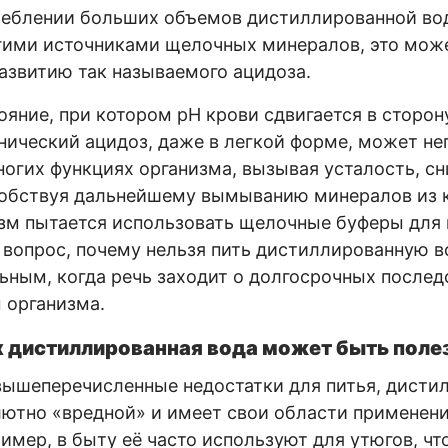
реблении больших объемов дистиллированной во
гими источниками щелочных минералов, это мож
азвитию так называемого ацидоза.
тояние, при котором pH крови сдвигается в сторо
нический ацидоз, даже в легкой форме, может не
ногих функциях организма, вызывая усталость, с
собствуя дальнейшему вымыванию минералов из к
зм пытается использовать щелочные буферы для
 вопрос, почему нельзя пить дистиллированную в
ьным, когда речь заходит о долгосрочных послед
 организма.
х дистиллированная вода может быть поле
вышеперечисленные недостатки для питья, дисти
лютно «вредной» и имеет свои области применения
имер, в быту её часто используют для утюгов, чт