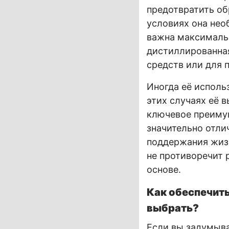
предотвратить об
условиях она нео
важна максимальн
дистиллированная
средств или для 
Иногда её исполь
этих случаях её в
ключевое преимущ
значительно отли
поддержания жизн
не противоречит 
основе.
Как обеспечит
выбрать?
Если вы задумыва