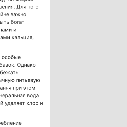
шения. Для того
айне важно
ыть богат
нами и
ами кальция,
ь особые
бавок. Однако
збежать
бычную питьевую
аняя при этом
неральная вода
й удаляет хлор и
ребление