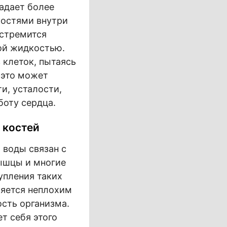
ладает более
костями внутри
 стремится
ой жидкостью.
 клеток, пытаясь
 это может
и, усталости,
боту сердца.
 костей
 воды связан с
ышцы и многие
упления таких
ляется неплохим
ость организма.
т себя этого