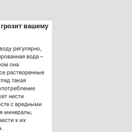
 грозит вашему
воду регулярно,
ированная вода –
ром она
все растворенные
гляд такая
 употребление
жет нести
есте с вредными
ья минералы,
вести к их
.