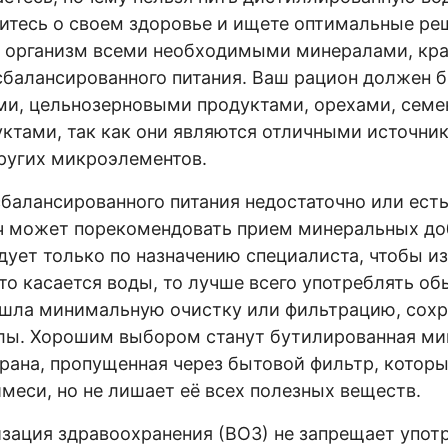
оитесь о своем здоровье и ищете оптимальные ре
ь организм всеми необходимыми минералами, кр
балансированного питания. Ваш рацион должен б
ми, цельнозерновыми продуктами, орехами, семе
тами, так как они являются отличными источник
других микроэлементов.
 сбалансированного питания недостаточно или ест
ач может порекомендовать прием минеральных до
дует только по назначению специалиста, чтобы и
то касается воды, то лучше всего употреблять о
ошла минимальную очистку или фильтрацию, сохр
лы. Хорошим выбором станут бутилированная ми
крана, пропущенная через бытовой фильтр, которы
меси, но не лишает её всех полезных веществ.
зация здравоохранения (ВОЗ) не запрещает упот