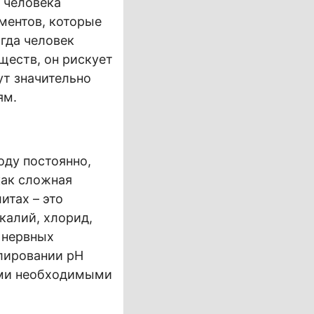
 человека
ментов, которые
огда человек
ществ, он рискует
ут значительно
ям.
оду постоянно,
как сложная
итах – это
калий, хлорид,
 нервных
лировании pH
ими необходимыми