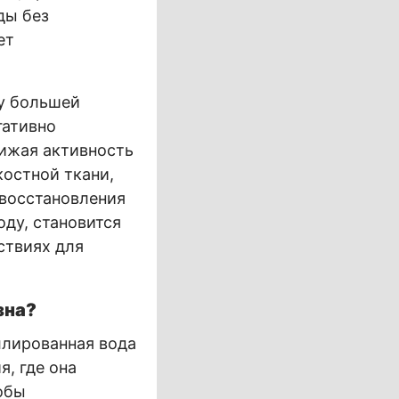
ды без
ет
ну большей
гативно
нижая активность
остной ткани,
 восстановления
оду, становится
ствиях для
зна?
ллированная вода
, где она
обы