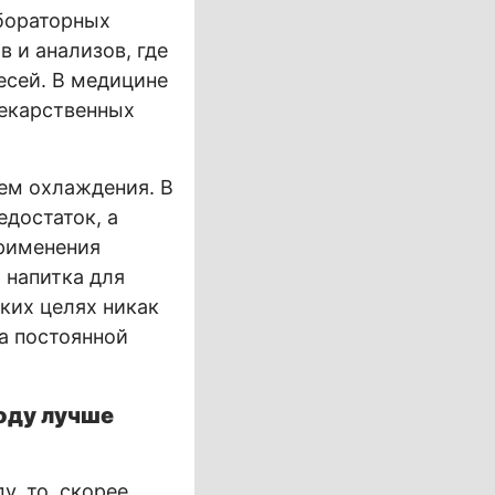
абораторных
 и анализов, где
есей. В медицине
лекарственных
ем охлаждения. В
едостаток, а
применения
 напитка для
ких целях никак
а постоянной
оду лучше
, то, скорее