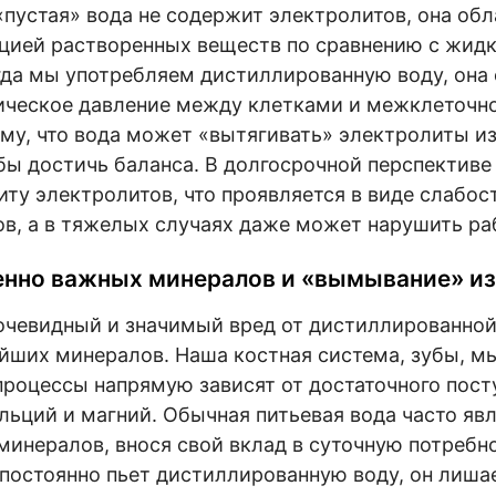
«пустая» вода не содержит электролитов, она об
цией растворенных веществ по сравнению с жид
гда мы употребляем дистиллированную воду, она
ическое давление между клетками и межклеточн
ому, что вода может «вытягивать» электролиты из
обы достичь баланса. В долгосрочной перспективе
иту электролитов, что проявляется в виде слабост
, а в тяжелых случаях даже может нарушить ра
нно важных минералов и «вымывание» из
чевидный и значимый вред от дистиллированной
йших минералов. Наша костная система, зубы, м
роцессы напрямую зависят от достаточного пост
альций и магний. Обычная питьевая вода часто яв
минералов, внося свой вклад в суточную потребн
 постоянно пьет дистиллированную воду, он лишае