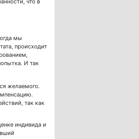
анности, что в
Когда мы
тата, происходит
арованием,
попытка. И так
ься желаемого.
омпенсацию.
ействий, так как
ценке индивида и
евший