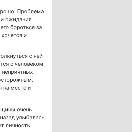
хорошо. Проблема
ции ожидания
его бороться за
 хочется и
олкнуться с ней
ётся с человеком
й неприятных
 осторожным.
я на месте и
енщины очень
 назад улыбалась
ет личность