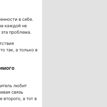
енности в себе.
на каждой не
 эта проблема.
утствия
о так, а только в
чимого
дитель любит
чивая связь
 второго, а тот в