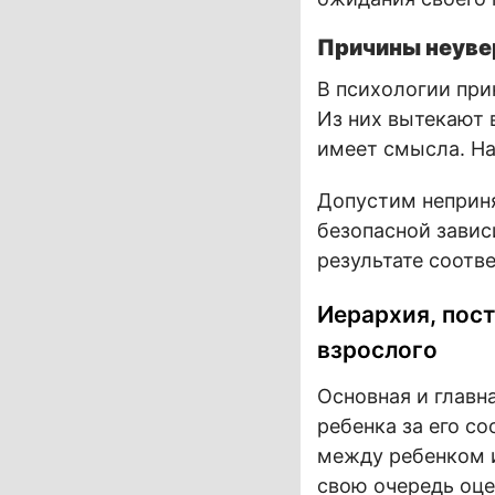
Причины неуве
В психологии при
Из них вытекают 
имеет смысла. На
Допустим неприня
безопасной зависи
результате соотв
Иерархия, пос
взрослого
Основная и главн
ребенка за его с
между ребенком и
свою очередь оце