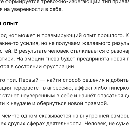
же формируется тревожно-избегающий тип привяз
 на уверенности в себе.
 опыт
под ног может и травмирующий опыт прошлого. 
кие-то усилия, но не получаем желаемого резуль
стей. В результате человек сталкивается с разоч
атией. На эмоции гнева будет предпринята новая 
тся в состоянии фрустрации.
го три. Первый — найти способ решения и добит
ция перерастет в агрессию, аффект либо гиперк
 станет неуверенным в себе и начнёт опасаться д
ти к неудаче и обернуться новой травмой.
 чём-то одном сказывается на внутренней самоо
сех других сферах деятельности. Человек, не сум