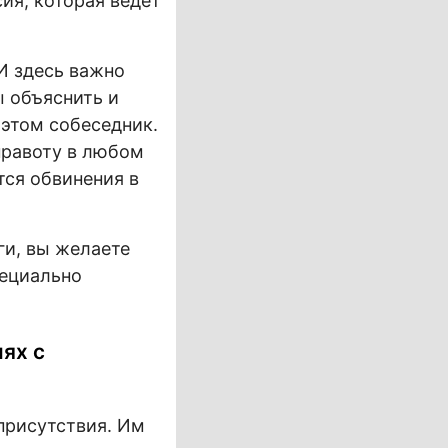
ия, которая ведет
И здесь важно
ы объяснить и
 этом собеседник.
правоту в любом
тся обвинения в
ги, вы желаете
пециально
ях с
присутствия. Им