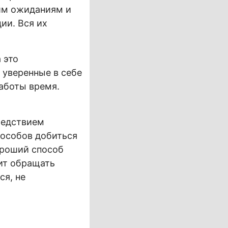
им ожиданиям и
ии. Вся их
 это
 уверенные в себе
аботы время.
ледствием
пособов добиться
ороший способ
оит обращать
ся, не