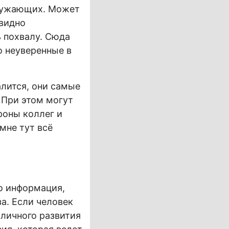
кружающих. Может
евидно
ь похвалу. Сюда
о неуверенные в
алится, они самые
 При этом могут
роны коллег и
 мне тут всё
то информация,
а. Если человек
 личного развития