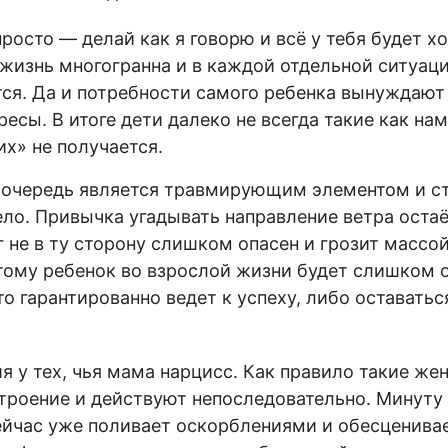
просто — делай как я говорю и всё у тебя будет 
о жизнь многогранна и в каждой отдельной ситуа
ся. Да и потребности самого ребенка вынуждают 
ресы. В итоге дети далеко не всегда такие как нам
их» не получается.
очередь является травмирующим элементом и ст
ело. Привычка угадывать направление ветра оста
г не в ту сторону слишком опасен и грозит массо
тому ребенок во взрослой жизни будет слишком
то гарантированно ведет к успеху, либо оставатьс
я у тех, чья мама нарцисс. Как правило такие ж
троение и действуют непоследовательно. Минуту
сейчас уже поливает оскорблениями и обесценива