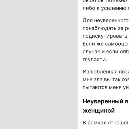
было бы полезно 
либо к усилению 
Для неуверенного
понаблюдать за р
подискутировать,
Если же самооцен
случае и если опп
глупости.
Излюбленная пози
мне зла,вы так г
пытаются меня ун
Неуверенный в 
женщиной
В рамках отношен