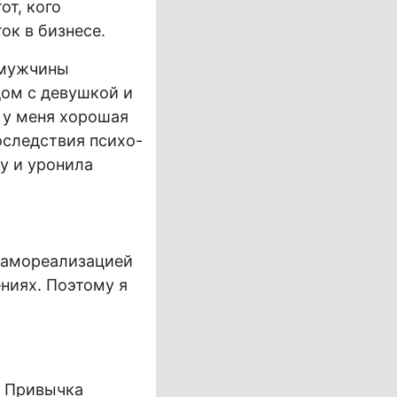
от, кого
ок в бизнесе.
 мужчины
дом с девушкой и
 у меня хорошая
оследствия психо-
у и уронила
самореализацией
ниях. Поэтому я
. Привычка