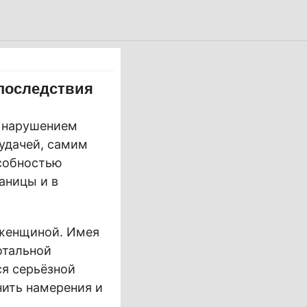
 последствия
с нарушением
удачей, самим
собностью
аницы и в
 женщиной. Имея
отальной
ся серьёзной
нить намерения и