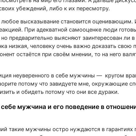
посмотреть на мир его глазами. А дальше дискусс
своих убеждений, либо к их пересмотру.
 любое высказывание становится оценивающим. 
еакцией. При адекватной самооценке люди готов
 но предварительно выясняют заинтересован ли в
ка низкая, человеку очень важно доказать свою 
онент остаётся при своём мнении, то на него валя
ция неуверенного в себе мужчины — кругом вра
оворите потому что завидуете мне, окружающие с
изить и обидеть потому что они все дураки.
себе мужчина и его поведение в отношени
ий такие мужчины остро нуждаются в гарантиях 