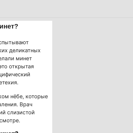
инет?
испытывают
ких деликатных
елали минет
это открытая
ецифический
етехия.
ком нёбе, которые
вления. Врач
ий слизистой
смотре.