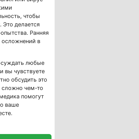
кими
льность, чтобы
. Это делается
бопытства. Ранняя
х осложнений в
обсуждать любые
и вы чувствуете
тно обсудить это
х сложно чем-то
 медика помогут
то ваше
есте.