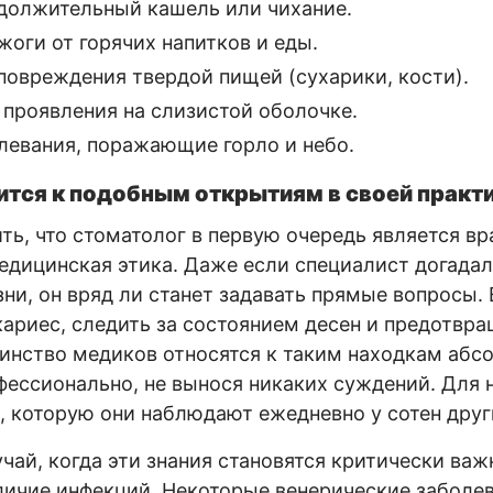
должительный кашель или чихание.
оги от горячих напитков и еды.
повреждения твердой пищей (сухарики, кости).
 проявления на слизистой оболочке.
левания, поражающие горло и небо.
ится к подобным открытиям в своей практ
ь, что стоматолог в первую очередь является вр
едицинская этика. Даже если специалист догадал
ни, он вряд ли станет задавать прямые вопросы. 
кариес, следить за состоянием десен и предотвра
инство медиков относятся к таким находкам абс
фессионально, не вынося никаких суждений. Для 
, которую они наблюдают ежедневно у сотен друг
чай, когда эти знания становятся критически ва
личие инфекций. Некоторые венерические заболе