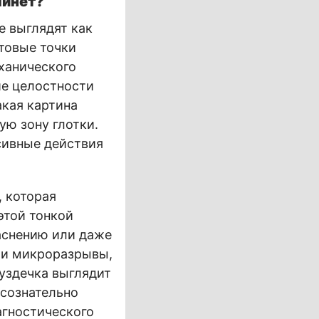
минет?
е выглядят как
етовые точки
еханического
ие целостности
кая картина
ую зону глотки.
сивные действия
 которая
этой тонкой
аснению или даже
эти микроразрывы,
уздечка выглядит
дсознательно
агностического