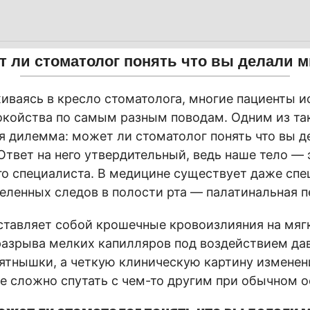
т ли стоматолог понять что вы делали м
иваясь в кресло стоматолога, многие пациенты 
окойства по самым разным поводам. Одним из та
я дилемма: может ли стоматолог понять что вы д
Ответ на него утвердительный, ведь наше тело — 
го специалиста. В медицине существует даже сп
еленных следов в полости рта — палатинальная п
ставляет собой крошечные кровоизлияния на мяг
разрыва мелких капилляров под воздействием да
пятнышки, а четкую клиническую картину изменен
е сложно спутать с чем-то другим при обычном о