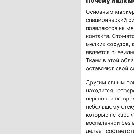
Почему и как м
Основным маркеро
специфический си
появляются на мя
контакта. Стомат
мелких сосудов, 
является очевидн
Ткани в этой обл
оставляют свой с
Другим явным при
находится непоср
перепонки во вре
небольшому отеку
которые не харак
воспаленной без 
делает соответст