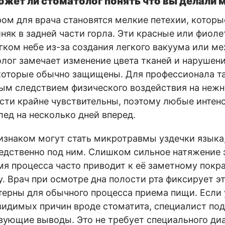
ожет ли стоматолог понять что вы делали 
м для врача становятся мелкие петехии, которы
няк в задней части горла. Эти красные или фиол
гком небе из-за создания легкого вакуума или м
олог замечает изменение цвета тканей и нарушен
которые обычно защищены. Для профессионала та
ым следствием физического воздействия на нежн
асти крайне чувствительны, поэтому любые интен
лед на несколько дней вперед.
знаком могут стать микротравмы уздечки языка,
едственно под ним. Слишком сильное натяжение 
мя процесса часто приводит к её заметному покр
. Врач при осмотре дна полости рта фиксирует 
терны для обычного процесса приема пищи. Если 
видимых причин вроде стоматита, специалист по
вующие выводы. Это не требует специального ди