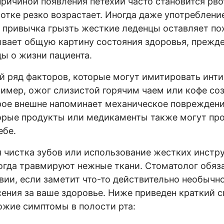
причиной появления петехий часто становится рво
лотке резко возрастает. Иногда даже употреблен
 привычка грызть жесткие леденцы оставляет п
ывает общую картину состояния здоровья, прежде
ы о жизни пациента.
й ряд факторов, которые могут имитировать инт
ример, ожог слизистой горячим чаем или кофе со
рое внешне напоминает механическое повреждени
орые продукты или медикаменты также могут про
ебе.
 чистка зубов или использование жестких инстр
огда травмируют нежные ткани. Стоматолог обяза
ии, если заметит что-то действительно необычн
ния за ваше здоровье. Ниже приведен краткий с
жие симптомы в полости рта: