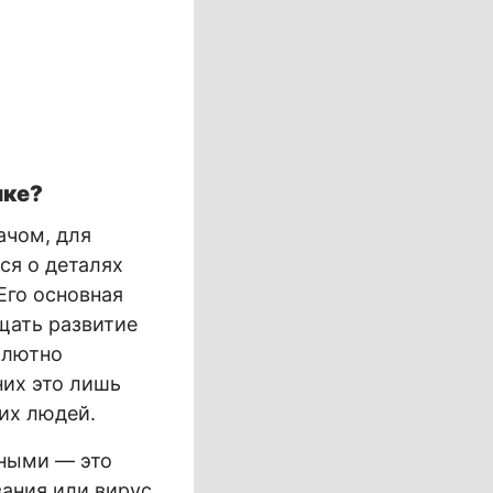
ике?
ачом, для
ся о деталях
Его основная
щать развитие
олютно
них это лишь
их людей.
жными — это
вания или вирус