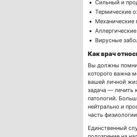
Сильный и про
Термические ож
Механические 
Аллергические
Вирусные забо
Как врач относ
Вы должны помнит
которого важна м
вашей личной жиз
задача — лечить 
патологий. Больш
нейтрально и про
часть физиологии
Единственный слу
подозрение на на