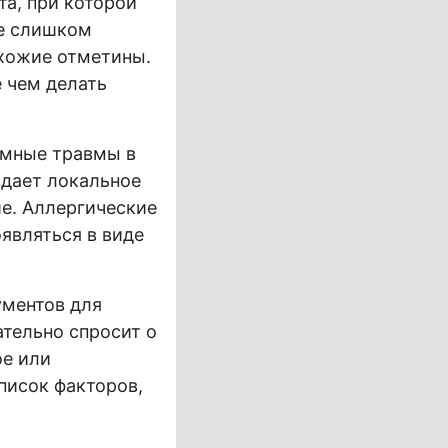
та, при которой
ие слишком
охожие отметины.
 чем делать
имные травмы в
здает локальное
е. Аллергические
являться в виде
ументов для
тельно спросит о
ое или
писок факторов,