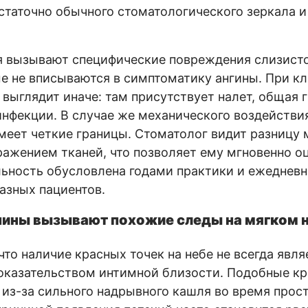
статочно обычного стоматологического зеркала 
я вызывают специфические повреждения слизисто
е не вписываются в симптоматику ангины. При к
 выглядит иначе: там присутствует налет, общая 
инфекции. В случае же механического воздействи
меет четкие границы. Стоматолог видит разницу
ажением тканей, что позволяет ему мгновенно о
льность обусловлена годами практики и ежедне
азных пациентов.
чины вызывают похожие следы на мягком 
то наличие красных точек на небе не всегда явля
оказательством интимной близости. Подобные к
 из-за сильного надрывного кашля во время прос