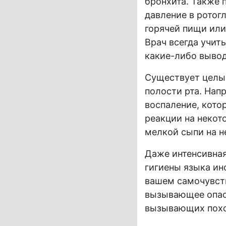
бронхита. Также 
давление в ротог
горячей пищи или
Врач всегда учит
какие-либо вывод
Существует целы
полости рта. Нап
воспаление, кото
реакции на некот
мелкой сыпи на н
Даже интенсивная
гигиены языка ин
вашем самочувств
вызывающее опасе
вызывающих похо