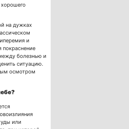
и хорошего
й на дужках
лассическом
гиперемия и
я покраснение
 между болезнью и
ценить ситуацию.
вным осмотром
небе?
ется
ровоизлияния
туды или