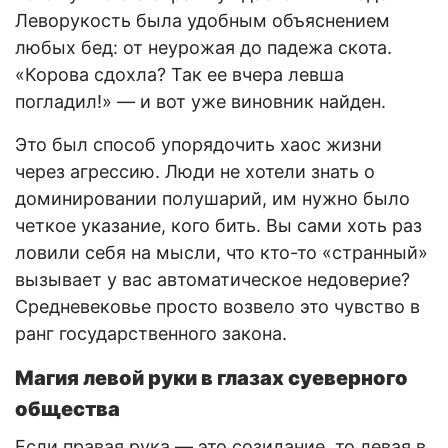
Леворукость была удобным объяснением
любых бед: от неурожая до падежа скота.
«Корова сдохла? Так ее вчера левша
погладил!» — и вот уже виновник найден.
Это был способ упорядочить хаос жизни
через агрессию. Люди не хотели знать о
доминировании полушарий, им нужно было
четкое указание, кого бить. Вы сами хоть раз
ловили себя на мысли, что кто-то «странный»
вызывает у вас автоматическое недоверие?
Средневековье просто возвело это чувство в
ранг государственного закона.
Магия левой руки в глазах суеверного
общества
Если правая рука — это созидание, то левая в