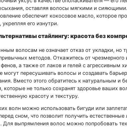
очный уксус в качестве ополаскивателя — его ле
ысыхания, оставляя волосы мягкими и сияющими
новление обеспечит кокосовое масло, которое про
 укрепляя его изнутри.
льтернативы стайлингу: красота без комп
нным волосам не означает отказ от укладки, но 
привычных методов. Откажитесь от чрезмерного 
 фенов, а также от лаков и гелей с агрессивным 
е могут пересушивать волосы и создавать барьер
ания. Вместо этого обратитесь к натуральным и 
, которые не только сохранят здоровье ваших вол
тественную красоту и текстуру.
ких волн можно использовать бигуди или заплета
еред сном, что позволит получить естественные 
. Для выпрямления волос можно попробовать те