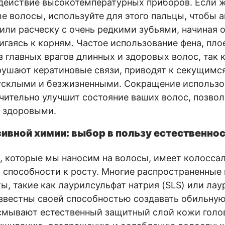
действие высокотемпературных приборов. Если ж
е волосы, используйте для этого пальцы, чтобы 
 или расческу с очень редкими зубьями, начиная о
игаясь к корням. Частое использование фена, пл
з главных врагов длинных и здоровых волос, так 
ушают кератиновые связи, приводят к секущимс
усклыми и безжизненными. Сокращение использо
чительно улучшит состояние ваших волос, позвол
и здоровыми.
сивной химии: выбор в пользу естественно
, которые мы наносим на волосы, имеет колосса
и способности к росту. Многие распространенные
ы, такие как лаурилсульфат натрия (SLS) или лау
известны своей способностью создавать обильную 
смывают естественный защитный слой кожи голов