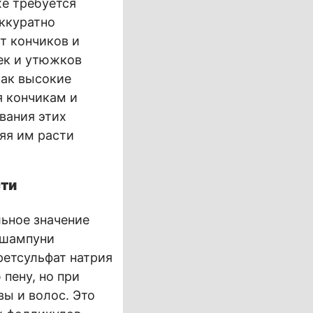
е требуется
аккуратно
т кончиков и
оек и утюжков
как высокие
я кончикам и
вания этих
яя им расти
сти
льное значение
 шампуни
ретсульфат натрия
пену, но при
ы и волос. Это