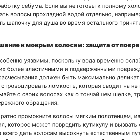
аботку себума. Если вы не готовы к полному хол
ть волосы прохладной водой отдельно, например,
ть шапочку для душа во время остального принят
шение к мокрым волосам: защита от повр
обенно уязвимы, поскольку вода временно осла
я их более эластичными и подверженными повреж
расчесывания должен быть максимально деликат
е спровоцировать ломкость, которая сводит на нет
майте о своих волосах как о тончайшем шелке, 
ережного обращения.
ратно промокните волосы мягким полотенцем, из
ия, которое может повредить кутикулу и вызвать 
 всего дать волосам высохнуть естественным пут