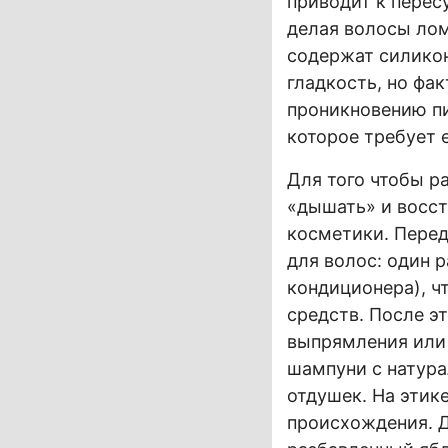
приводит к пере
делая волосы лом
содержат силикон
гладкость, но фа
проникновению п
которое требует 
Для того чтобы р
«дышать» и восст
косметики. Перед
для волос: один
кондиционера), ч
средств. После э
выпрямления или 
шампуни с натура
отдушек. На этик
происхождения. Д