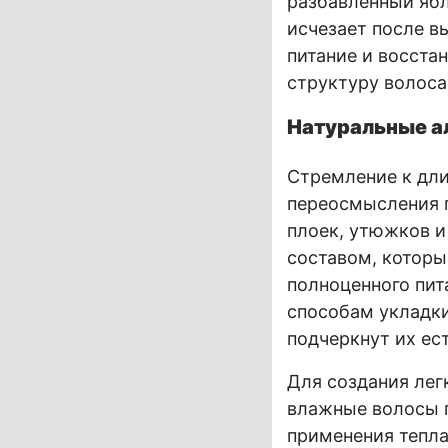
разбавленный ябл
исчезает после в
питание и восста
структуру волоса,
Натуральные а
Стремление к дли
переосмысления 
плоек, утюжков и
составом, которы
полноценного пит
способам укладки
подчеркнут их ес
Для создания лег
влажные волосы п
применения тепла