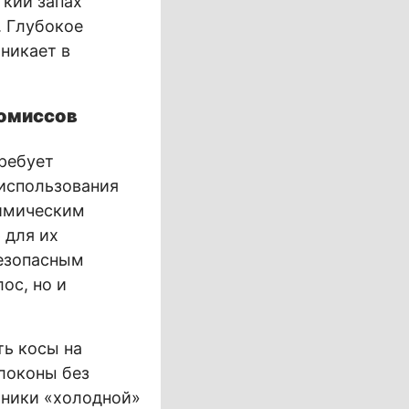
гкий запах
. Глубокое
никает в
ромиссов
требует
использования
химическим
 для их
безопасным
ос, но и
ть косы на
локоны без
хники «холодной»