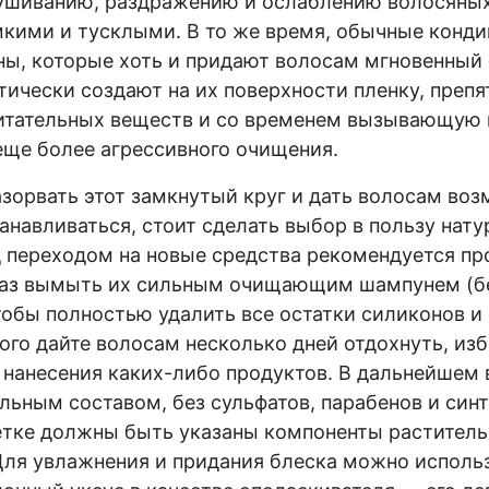
сушиванию, раздражению и ослаблению волосяных
кими и тусклыми. В то же время, обычные конд
ы, которые хоть и придают волосам мгновенный 
ктически создают на их поверхности пленку, пре
итательных веществ и со временем вызывающую 
еще более агрессивного очищения.
азорвать этот замкнутый круг и дать волосам во
анавливаться, стоит сделать выбор в пользу нат
 переходом на новые средства рекомендуется пр
 раз вымыть их сильным очищающим шампунем (б
тобы полностью удалить все остатки силиконов и
того дайте волосам несколько дней отдохнуть, изб
нанесения каких-либо продуктов. В дальнейшем
льным составом, без сульфатов, парабенов и син
етке должны быть указаны компоненты раститель
ля увлажнения и придания блеска можно исполь