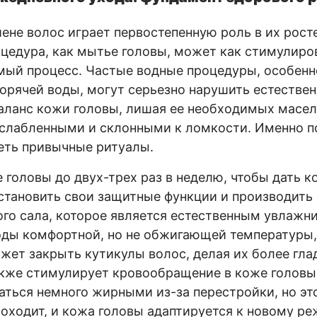
иене волос играет первостепенную роль в их росте
оцедура, как мытье головы, может как стимулиров
ый процесс. Частые водные процедуры, особенн
орячей воды, могут серьезно нарушить естестве
ланс кожи головы, лишая ее необходимых масел,
ослабленными и склонными к ломкости. Именно п
еть привычные ритуалы.
 головы до двух-трех раз в неделю, чтобы дать 
тановить свои защитные функции и производить
го сала, которое является естественным увлажн
оды комфортной, но не обжигающей температуры,
жет закрыть кутикулы волос, делая их более гла
кже стимулирует кровообращение в коже головы
аться немного жирными из-за перестройки, но эт
оходит, и кожа головы адаптируется к новому ре