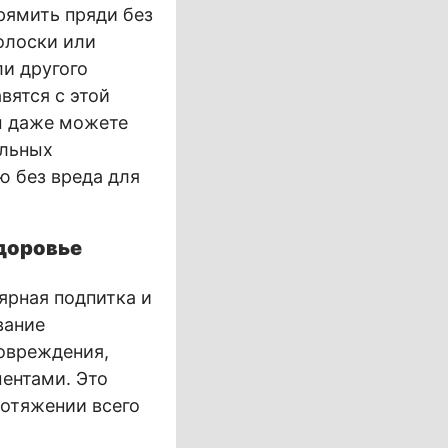
рямить пряди без
олоски или
ли другого
вятся с этой
Вы даже можете
альных
ю без вреда для
здоровье
ярная подпитка и
вание
овреждения,
ентами. Это
ротяжении всего