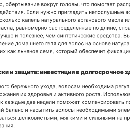
р, обертывание вокруг головы, что помогает расп
действия. Если нужно пригладить непослушные в
есколько капель натурального арганового масла и
асла, равномерно распределенные по длине, спра
лучше и полезнее, чем синтетические средства. 
ление домашнего геля для волос на основе натур
ких как льняное семя, который обеспечит фиксаци
ки и защита: инвестиции в долгосрочное 
го бережного ухода, волосам необходима регул
ржания их здоровья и активного роста. Использо
ок каждые две недели поможет компенсировать п
ый баланс и насытить волосы необходимыми элем
ваться шелковистыми, мягкими и сильными на п
вания.