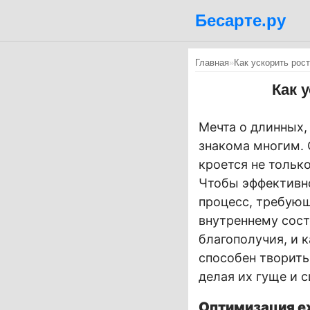
Бесарте.ру
Главная
»
Как ускорить рос
Как 
Мечта о длинных,
знакома многим. 
кроется не только
Чтобы эффективно
процесс, требующ
внутреннему сост
благополучия, и 
способен творить
делая их гуще и с
Оптимизация е