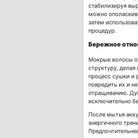
стабилизируя выр
можно ополаскива
затем использова
процедур.
Бережное отно
Мокрые волосы ос
структуру, дела
процесс сушки и 
повредить их и н
отращиванию. Ду
исключительно б
После мытья акку
энергичного трен
Предпочтительнее