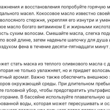
лажнения и восстановления попробуйте горячую м
дального масел. Кокосовое масло известно свое
 волосяного стержня, укрепляя его изнутри и уме
ное масло богато витамином E и жирными кислот
ость сухим волосам. Смешайте масла, слегка подо
 по всей длине, затем наденьте шапочку для душа 
здухом фена в течение десяти-пятнадцати минут
жет стать маска из теплого оливкового масла с 
оторая не только увлажняет, но и придает волоса
ятный аромат. Важно также обеспечить внешнюю 
торов окружающей среды. При длительном пребыв
те головной убор, чтобы предотвратить ультрафи
горание. В бассейне используйте плавательную ш
ованной воды, которая может пересушивать и ос