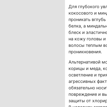
Для глубокого ув
кокосового и мин
проникать вглубь
белка, а миндаль
блеск и эластичн
на кожу головы и
волосы теплым во
проникновения.
Альтернативой мо
корицы и меда, к
осветление и при
агрессивных фак
обязательно носи
повреждение и вы
защиты от хлорир