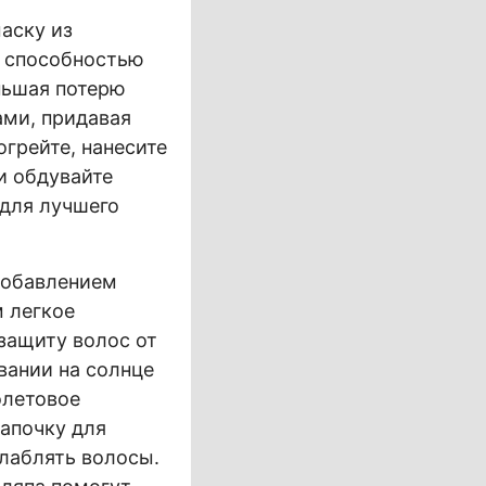
аску из
й способностью
ньшая потерю
ами, придавая
грейте, нанесите
и обдувайте
 для лучшего
добавлением
м легкое
защиту волос от
ании на солнце
олетовое
апочку для
лаблять волосы.