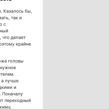
. Казалось бы,
ать, так и
о с
нный
 что делает
оэтому крайне
коже головы
 нужное
ителем.
 а лучше
дкими и
. Поначалу
от переходный
жиму,