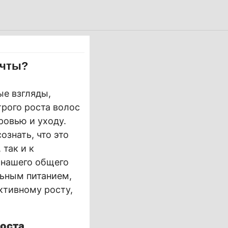
ечты?
ые взгляды,
рого роста волос
ровью и уходу.
ознать, что это
так и к
 нашего общего
льным питанием,
ктивному росту,
роста