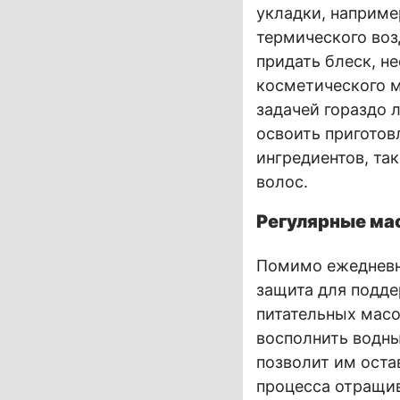
укладки, наприме
термического воз
придать блеск, н
косметического м
задачей гораздо 
освоить приготов
ингредиентов, та
волос.
Регулярные мас
Помимо ежедневно
защита для подде
питательных мас
восполнить водн
позволит им оста
процесса отращи