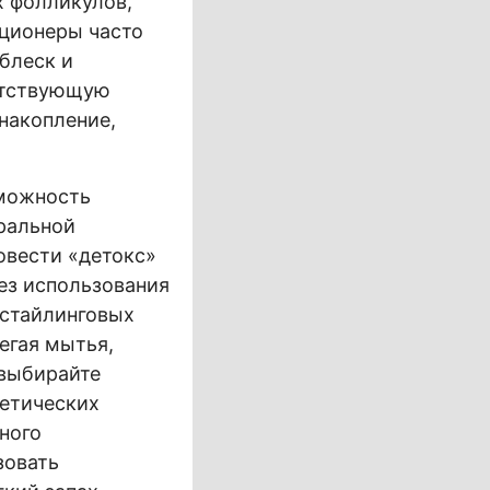
 фолликулов,
иционеры часто
блеск и
пятствующую
накопление,
зможность
уральной
овести «детокс»
ез использования
 стайлинговых
егая мытья,
 выбирайте
тетических
ного
зовать