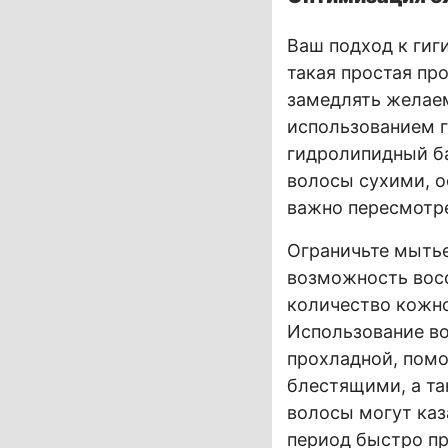
Ваш подход к гиг
такая простая пр
замедлять желаем
использованием г
гидролипидный ба
волосы сухими, 
важно пересмотр
Ограничьте мытье
возможность восс
количество кожно
Использование в
прохладной, помо
блестящими, а та
волосы могут каз
период быстро пр