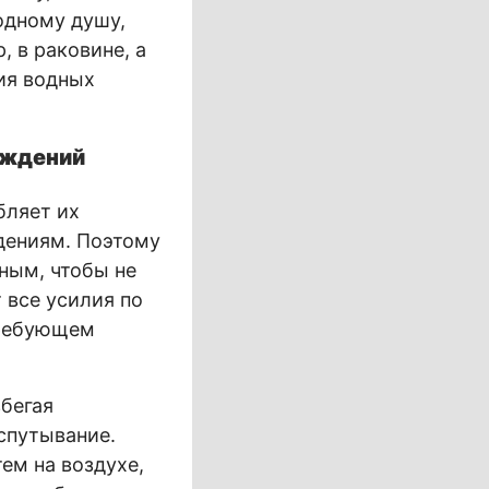
одному душу,
 в раковине, а
ия водных
еждений
бляет их
дениям. Поэтому
ным, чтобы не
 все усилия по
требующем
бегая
спутывание.
ем на воздухе,