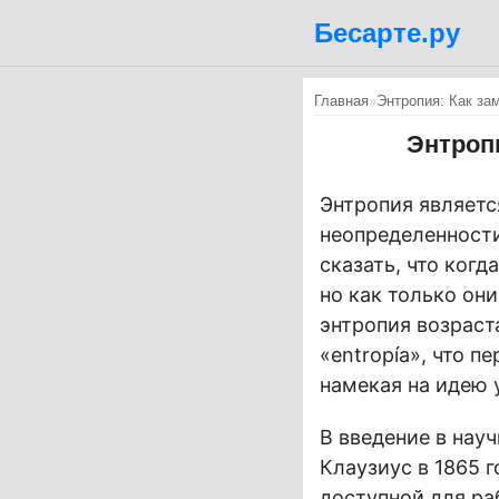
Бесарте.ру
Главная
»
Энтропия: Как за
Энтропи
Энтропия являетс
неопределенности
сказать, что когд
но как только он
энтропия возраст
«entropía», что 
намекая на идею 
В введение в нау
Клаузиус в 1865 
доступной для ра