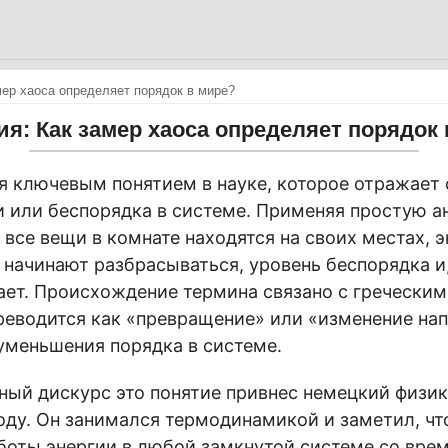
мер хаоса определяет порядок в мире?
я: Как замер хаоса определяет порядок
я ключевым понятием в науке, которое отражает 
 или беспорядка в системе. Применяя простую 
а все вещи в комнате находятся на своих местах, 
и начинают разбрасываться, уровень беспорядка и
ает. Происхождение термина связано с гречески
переводится как «превращение» или «изменение на
уменьшения порядка в системе.
чный дискурс это понятие привнес немецкий физи
году. Он занимался термодинамикой и заметил, чт
боты энергии в любой замкнутой системе со вре