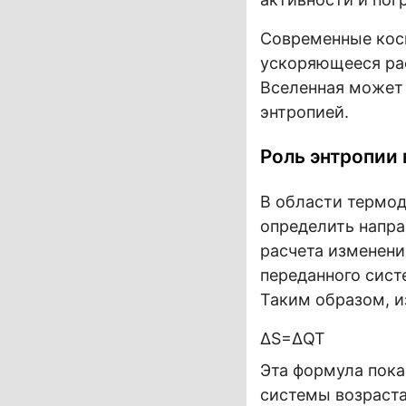
Современные кос
ускоряющееся рас
Вселенная может 
энтропией.
Роль энтропии
В области термод
определить напра
расчета изменени
переданного сист
Таким образом, и
ΔS=ΔQT
Эта формула пока
системы возраста