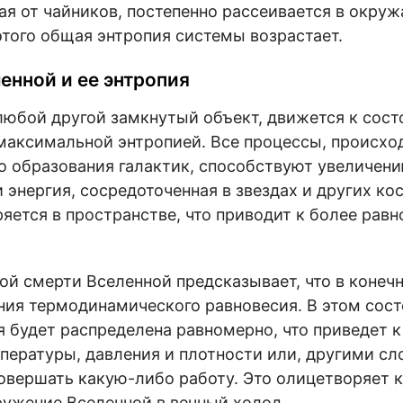
ая от чайников, постепенно рассеивается в окру
 этого общая энтропия системы возрастает.
енной и ее энтропия
 любой другой замкнутый объект, движется к сост
максимальной энтропией. Все процессы, происход
о образования галактик, способствуют увеличени
 энергия, сосредоточенная в звездах и других ко
ряется в пространстве, что приводит к более рав
вой смерти Вселенной предсказывает, что в конечн
ния термодинамического равновесия. В этом сост
я будет распределена равномерно, что приведет 
пературы, давления и плотности или, другими сл
вершать какую-либо работу. Это олицетворяет к
ружение Вселенной в вечный холод.