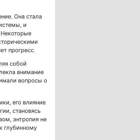
ние. Она стала
истемы, и
. Некоторые
сторическими
ет прогресс.
ляя собой
влекла внимание
нимали вопросы о
ики, его влияние
гии, становясь
зом, энтропия не
к глубинному