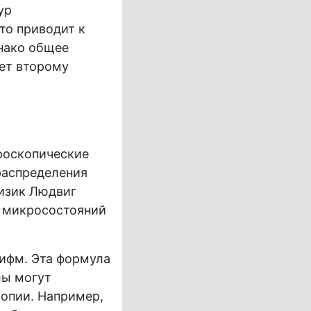
ур
то приводит к
днако общее
ует второму
роскопические
распределения
физик Людвиг
м микросостояний
рифм. Эта формула
лы могут
ропии. Например,