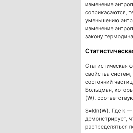
изменение энтроп
соприкасаются, т
уменьшению энтро
изменение энтроп
закону термодин
Статистическа
Статистическая ф
свойства систем,
состояний частиц
Больцман, которы
(W), соответств
S=kln⁡(W).
Где k —
демонстрирует, ч
распределяться п