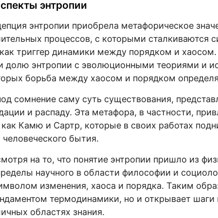
спекты энтропии
епция энтропии приобрела метафорическое значе
тельных процессов, с которыми сталкиваются с
как триггер динамики между порядком и хаосом
и долю энтропии с эволюционными теориями и и
торых борьба между хаосом и порядком определя
под сомнение саму суть существования, представ
дации и распаду. Эта метафора, в частности, при
 как Камю и Сартр, которые в своих работах под
 человеческого бытия.
мотря на то, что понятие энтропии пришло из физ
пределы научного в области философии и социоло
мволом изменения, хаоса и порядка. Таким обра
ндаментом термодинамики, но и открывает шаги 
ичных областях знания.