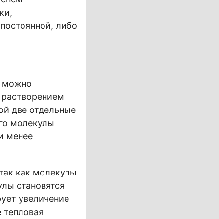
ки,
 постоянной, либо
, можно
с растворением
бой две отдельные
его молекулы
и менее
так как молекулы
улы становятся
ует увеличение
е тепловая