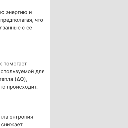
ю энергию и
предполагая, что
язанные с ее
к помогает
используемой для
тепла (ΔQ),
то происходит.
пла энтропия
и снижает