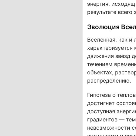
энергия, исходящ
результате всего
Эволюция Всел
Вселенная, как и
характеризуется 
движения звезд д
течением времени
объектах, раство
распределению.
Гипотеза о тепло
достигнет состоя
доступная энерги
градиентов — тем
невозможности со
активности и пог