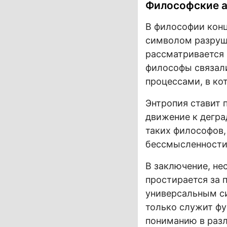
Философские а
В философии конц
символом разруши
рассматривается 
философы связал
процессами, в ко
Энтропия ставит 
движение к дегра
таких философов,
бессмысленности
В заключение, нес
простирается за 
универсальным си
только служит фу
пониманию в разл