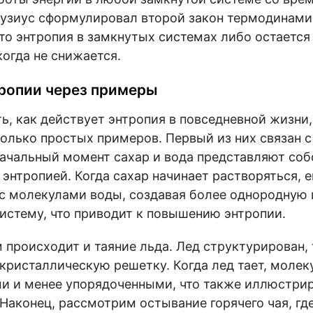
аузиус сформулировал второй закон термодинами
о энтропия в замкнутых системах либо остается
когда не снижается.
ропии через примеры
ь, как действует энтропия в повседневной жизни
олько простых примеров. Первый из них связан 
 начальный момент сахар и вода представляют со
 энтропией. Когда сахар начинает растворяться, 
с молекулами воды, создавая более однородную 
истему, что приводит к повышению энтропии.
происходит и таяние льда. Лед структурирован, 
ристаллическую решетку. Когда лед тает, молек
и и менее упорядоченными, что также иллюстрир
 Наконец, рассмотрим остывание горячего чая, гд