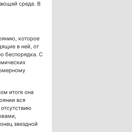
жающей среде. В
оянию, которое
ящие в ней, от
ю беспорядка. С
смических
номерному
ом итоге она
оянии вся
к отсутствию
овами,
онец звездной