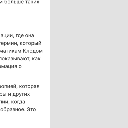
ем больше таких
ации, где она
термин, который
ематикам Клодом
показывают, как
рмация о
ропией, которая
уры и других
ии, когда
ообразное. Это