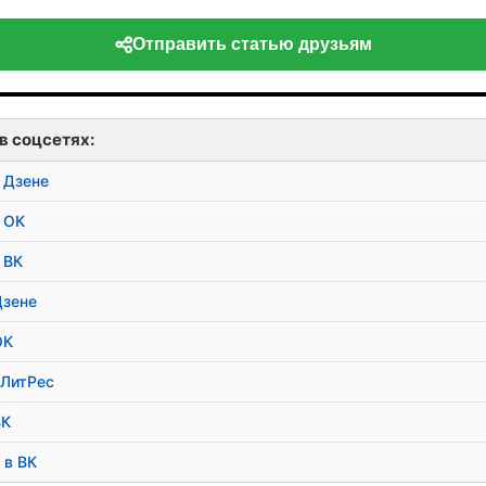
Отправить статью друзьям
в соцсетях:
 Дзене
 ОК
 ВК
Дзене
ОК
 ЛитРес
ВК
 в ВК