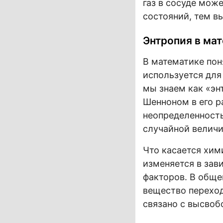
газ в сосуде мож
состояний, тем в
Энтропия в ма
В математике пон
используется для
мы знаем как «э
Шенноном в его р
неопределенность
случайной величи
Что касается хим
изменяется в зав
факторов. В обще
вещество переход
связано с высвоб