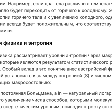
ии. Например, если два тела различных температ
епло будет переходить от горячего к холодному. Э
пии горячего тела и к увеличению холодного, о
ии всегда будет положительным, что соответств
амики.
я физика и энтропия
изика рассматривает уровни энтропии через мак
 которые являются результатом статистического 
. Особый вклад в это понятие внес австрийский 
й установил связь между энтропией (S) и число
ующих макросостоянию:
 постоянная Больцмана, а ln — натуральный лога
то увеличение числа способов, которыми молеку
о энергетическим уровням, приводит к росту энт