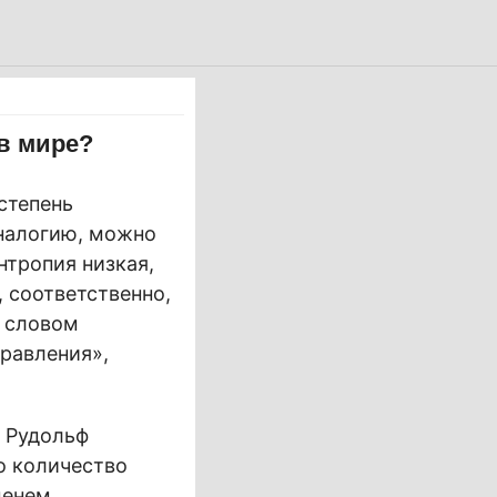
 в мире?
степень
аналогию, можно
энтропия низкая,
, соответственно,
м словом
правления»,
к Рудольф
о количество
менем