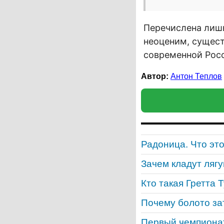
Перечислена лишь
неоценим, сущест
современной Рос
Автор:
Антон Теплов
Радоница. Что эт
Зачем кладут ляг
Кто такая Гретта 
Почему болото за
Первый чемпионат