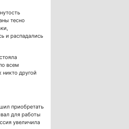
кнутость
аны тесно
ки,
ь и распадались
стояла
по всем
к никто другой
шил приобретать
ивал для работы
оссия увеличила