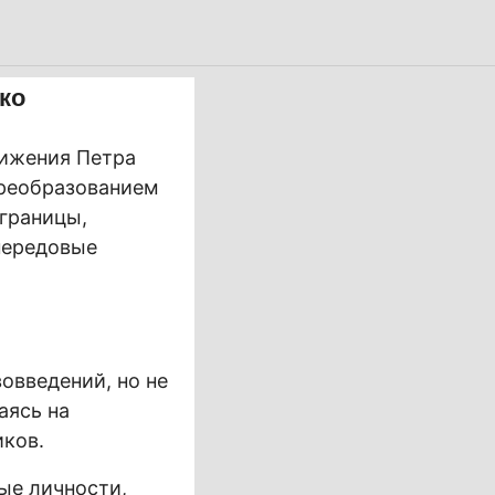
ко
тижения Петра
преобразованием
 границы,
 передовые
овведений, но не
аясь на
иков.
ые личности,