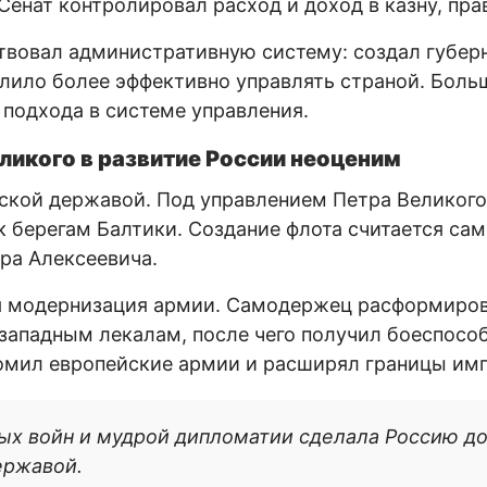
Сенат контролировал расход и доход в казну, пр
вовал административную систему: создал губерн
лило более эффективно управлять страной. Боль
 подхода в системе управления.
ликого в развитие России неоценим
ской державой. Под управлением Петра Великого
к берегам Балтики. Создание флота считается с
ра Алексеевича.
я модернизация армии. Самодержец расформиров
западным лекалам, после чего получил боеспосо
омил европейские армии и расширял границы им
ых войн и мудрой дипломатии сделала Россию 
ержавой.