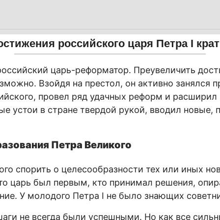
остижения российского царя Петра I крат
российский царь-реформатор. Преувеличить дос
зможно. Взойдя на престол, он активно занялся 
ийского, провел ряд удачных реформ и расширил
ые устои в стране твердой рукой, вводил новые,
разования Петра Великого
го спорить о целесообразности тех или иных нов
что царь был первым, кто принимал решения, опир
ние. У молодого Петра I не было знающих советн
аги не всегда были успешными. Но как все сильн