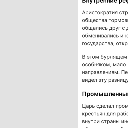
Внутренние р
Аристократия стр
общества тормози
общались друг с 
обменивались ин
государства, отк
В этом бурлящем 
особняком, мало 
направлениям. Пе
видел эту разницу
Промышленный
Царь сделал про
крестьян для раб
внутри страны ин