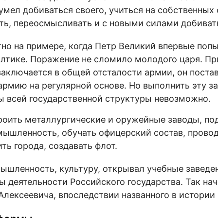
умел добиваться своего, учиться на собственных
ть, переосмысливать и с новыми силами добиват
но на примере, когда Петр Великий впервые поп
алтике. Поражение не сломило молодого царя. При
заключается в общей отсталости армии, он поста
рмию на регулярной основе. Но выполнить эту за
ы всей государственной структуры невозможно.
роить металлургические и оружейные заводы, по
ышленность, обучать офицерский состав, прово
ть города, создавать флот.
ышленность, культуру, открывал учебные заведен
ы деятельности Российского государства. Так на
Алексеевича, впоследствии названного в истории