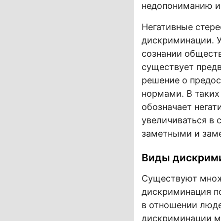
недопониманию и
Негативные стере
дискриминации. У
сознании обществ
существует пред
решение о предос
нормами. В таких
обозначает негат
увеличиваться в 
заметными и заме
Виды дискрими
Существуют множ
дискриминация по
в отношении люде
дискриминации мо