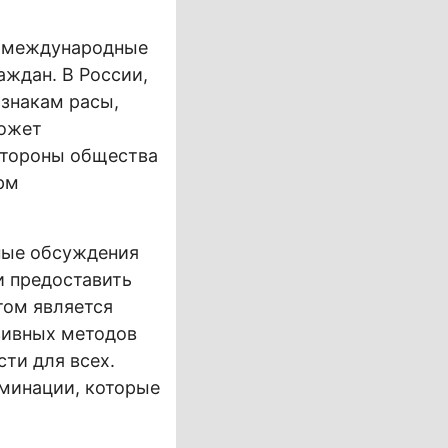
и международные
аждан. В России,
изнакам расы,
может
стороны общества
рм
ные обсуждения
и предоставить
том является
зивных методов
ти для всех.
минации, которые