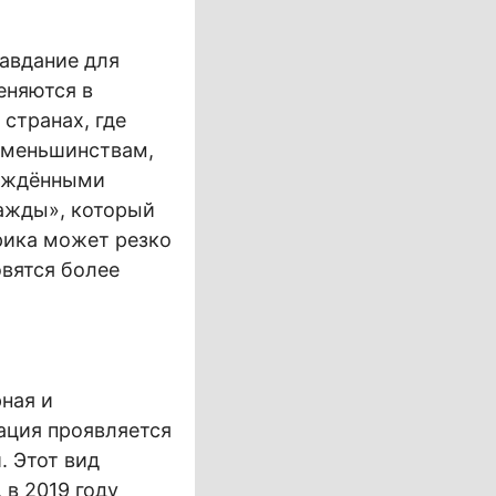
равдание для
еняются в
странах, где
 меньшинствам,
ерждёнными
ражды», который
орика может резко
овятся более
ная и
ация проявляется
. Этот вид
в 2019 году