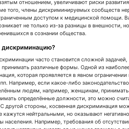
взятым отношением, увеличивают риски развития
оме того, члены дискриминируемых сообществ не
граниченным доступом к медицинской помощи. Ва
зникает не только из-за разницы в внешности, но
ренившихся в сознании общества.
ь дискриминацию?
скриминации часто становится сложной задачей, 
 принимать различные формы. Одной из наиболее
ация, которая проявляется в явном ограничении 
пп. Например, если какое-либо законодательств
елённым людям, например, женщинам, принимать 
нимать определённые должности, это можно счит
С другой стороны, косвенная дискриминация мож
е кажутся нейтральными, но оказывают негативно
ы населения. Например, требования об отсутстви