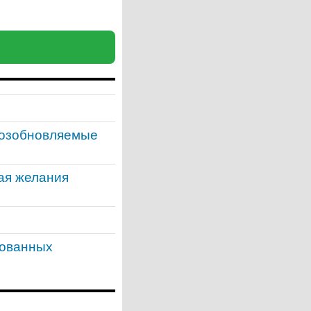
 возобновляемые
ая желания
рованных