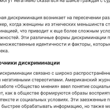
могут негативно сказаться на шансе граждан с с
ая дискриминация возникает на пересечении ра
мер, когда женщины из этнических меньшинств с
нацией, что приводит к еще более сложным усл
ожностей. Эти различные формы дискриминации п
множественные идентичности и факторы, которые
ека.
очники дискриминации
искриминации связано с широко распространён
и негативными стереотипами. Американский журн
работе «Общество мнения» ввел понятие социальн
т, как в обществе формируются образы восприят
тексте и социальных условиях. Эти заезженные 
 быстрее обрабатывать информацию, но также мо