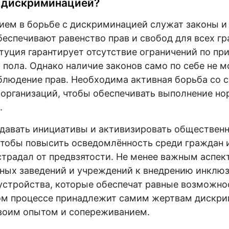
с дискриминацией?
ем в борьбе с дискриминацией служат законы 
беспечивают равенство прав и свобод для всех гр
туция гарантирует отсутствие ограничений по пр
 пола. Однако наличие законов само по себе не 
блюдение прав. Необходима активная борьба со 
организаций, чтобы обеспечивать выполнение но
.
здавать инициативы и активизировать обществен
тобы повысить осведомлённость среди граждан 
острадал от предвзятости. Не менее важным аспек
бных заведений и учреждений к внедрению инклю
устройства, которые обеспечат равные возможнос
том процессе принадлежит самим жертвам дискри
своим опытом и сопереживанием.