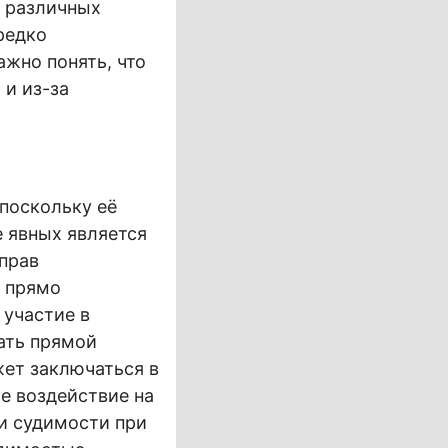
 различных
редко
жно понять, что
 и из-за
поскольку её
 явных является
прав
о прямо
участие в
ать прямой
ет заключаться в
е воздействие на
и судимости при