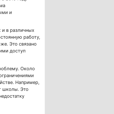
зма
ыми и
 и в различных
стоянную работу,
же. Это связано
щими доступ
роблему. Около
 ограничениями
йстве. Например,
т школы. Это
недостатку