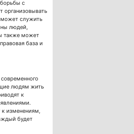
 борьбы с
т организовывать
о может служить
оны людей,
ды также может
правовая база и
 современного
ющие людям жить
риводят к
 явлениями.
 к изменениям,
аждый будет