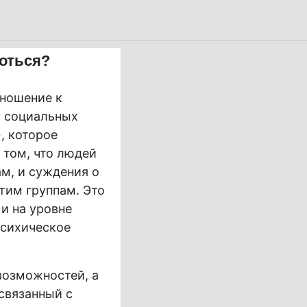
роться?
тношение к
х социальных
», которое
 том, что людей
м, и суждения о
тим группам. Это
и на уровне
психическое
возможностей, а
связанный с