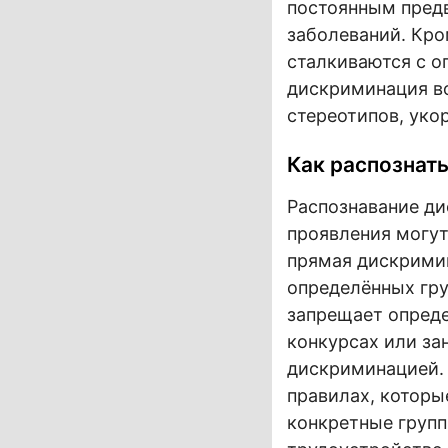
постоянным пред
заболеваний. Кр
сталкиваются с о
дискриминация во
стереотипов, уко
Как распознат
Распознавание ди
проявления могут
прямая дискримин
определённых гру
запрещает опред
конкурсах или за
дискриминацией. 
правилах, которы
конкретные групп