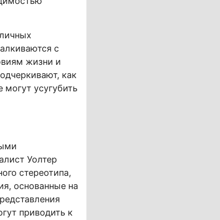
удимостью
зличных
талкиваются с
овиям жизни и
одчеркивают, как
 могут усугубить
ными
алист Уолтер
ого стереотипа,
ия, основанные на
представления
гут приводить к