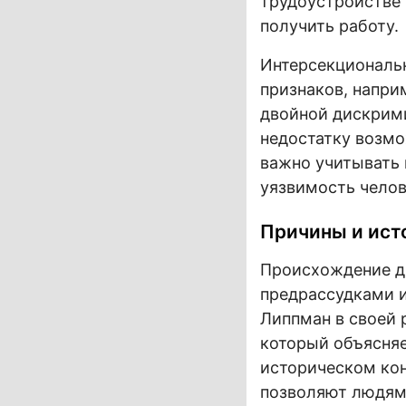
трудоустройстве 
получить работу.
Интерсекциональн
признаков, напри
двойной дискрими
недостатку возм
важно учитывать 
уязвимость челов
Причины и ист
Происхождение д
предрассудками 
Липпман в своей 
который объясняе
историческом кон
позволяют людям