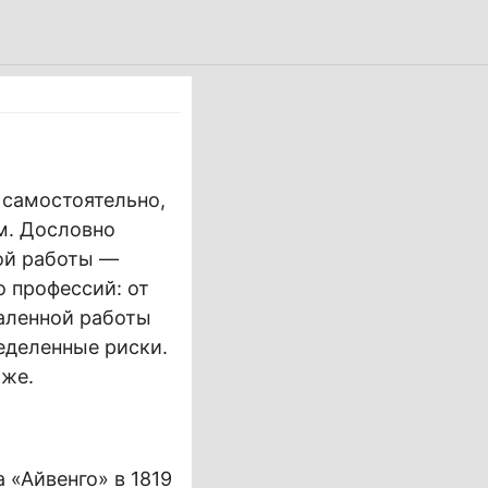
 самостоятельно,
м. Дословно
кой работы —
 профессий: от
аленной работы
еделенные риски.
же.
 «Айвенго» в 1819