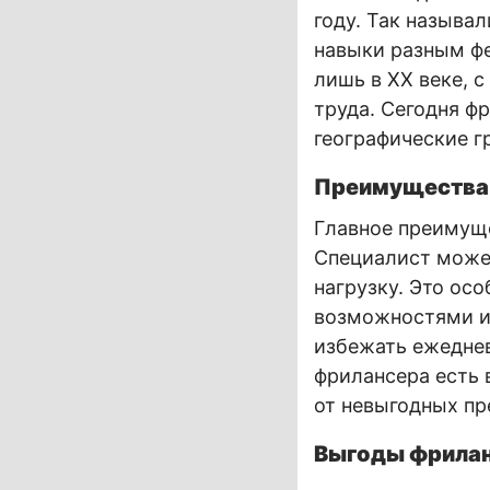
году. Так называ
навыки разным фе
лишь в XX веке, 
труда. Сегодня ф
географические г
Преимущества 
Главное преимуще
Специалист может
нагрузку. Это ос
возможностями и 
избежать ежеднев
фрилансера есть 
от невыгодных п
Выгоды фрилан