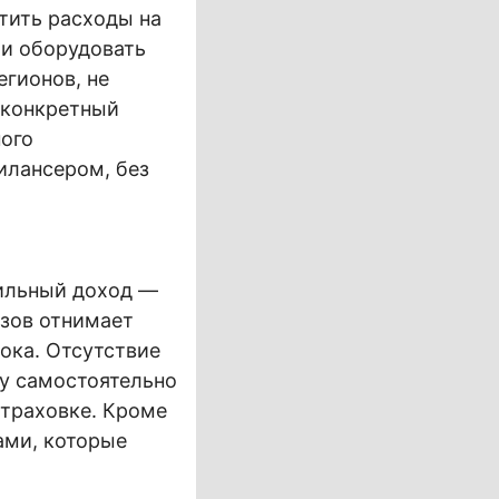
тить расходы на
ли оборудовать
егионов, не
 конкретный
ного
илансером, без
ильный доход —
азов отнимает
ока. Отсутствие
у самостоятельно
страховке. Кроме
ами, которые