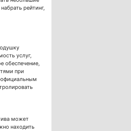
 набрать рейтинг,
я
подушку
мость услуг,
ое обеспечение,
стями при
неофициальным
нтролировать
тива может
ажно находить