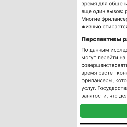
время для общени
еще один вызов: 
Многие фрилансер
жизнью стирается
Перспективы р
По данным исслед
могут перейти на
совершенствовать
время растет кон
фрилансеры, кото
услуг. Государст
занятости, что д