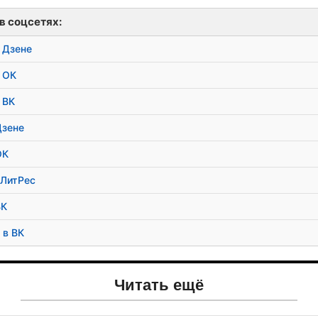
в соцсетях:
 Дзене
 ОК
 ВК
Дзене
ОК
 ЛитРес
ВК
 в ВК
Читать ещё