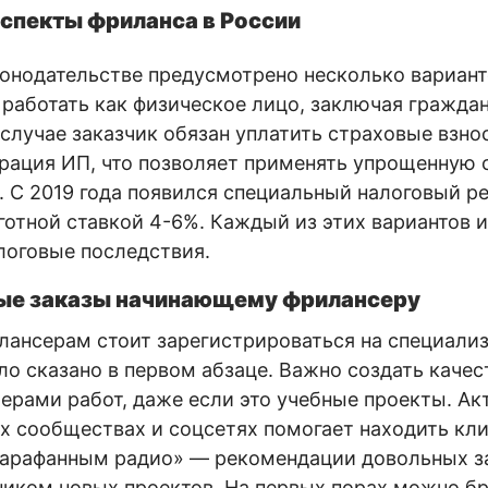
спекты фриланса в России
онодательстве предусмотрено несколько вариант
работать как физическое лицо, заключая гражда
 случае заказчик обязан уплатить страховые взно
рация ИП, что позволяет применять упрощенную 
 С 2019 года появился специальный налоговый р
готной ставкой 4-6%. Каждый из этих вариантов 
логовые последствия.
вые заказы начинающему фрилансеру
ансерам стоит зарегистрироваться на специали
ло сказано в первом абзаце. Важно создать качес
ерами работ, даже если это учебные проекты. Ак
 сообществах и соцсетях помогает находить кли
сарафанным радио» — рекомендации довольных з
ником новых проектов. На первых порах можно б