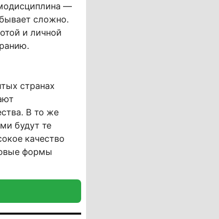
амодисциплина —
 бывает сложно.
отой и личной
оранию.
итых странах
ают
ства. В то же
ми будут те
сокое качество
новые формы