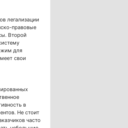
ов легализации
нско-правовые
сы. Второй
систему
ежим для
имеет свои
зированных
твенное
тивность в
ентов. Не стоит
аказчиков часто
рать небольшие