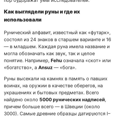
пор будоражат умы исследователей.
Как выглядели руны и где их
использовали
Рунический алфавит, известный как «футарк»,
состоял из 24 знаков в старшем варианте и 16
— в младшем. Каждая руна имела название и
могла обозначать как звук, так и целое
понятие. Например,
Fehu
означала «скот» или
«богатство», а
Ansuz
— «бога».
Руны высекали на камнях в память о павших
воинах, на оружии в качестве оберегов, на
украшениях и бытовых предметах. Всего
найдено около
5000 рунических надписей
,
причем больше всего — в Швеции (около
3000). Самые древние образцы датируются I–