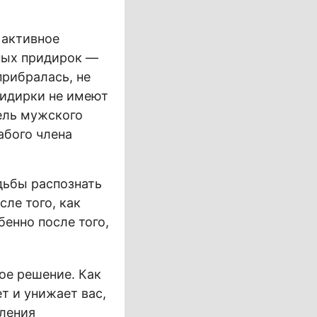
 активное
ных придирок —
прибралась, не
придирки не имеют
тель мужского
абого члена
дьбы распознать
ле того, как
енно после того,
ое решение. Как
т и унижает вас,
бления