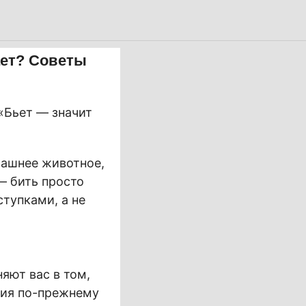
ает? Советы
«Бьет — значит
машнее животное,
— бить просто
тупками, а не
яют вас в том,
ния по-прежнему