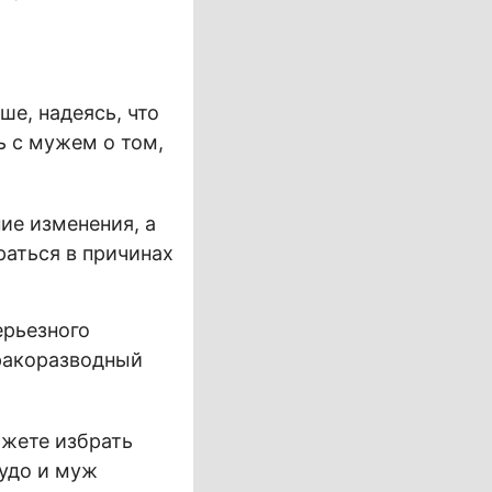
ше, надеясь, что
ь с мужем о том,
ие изменения, а
раться в причинах
ерьезного
бракоразводный
ожете избрать
чудо и муж