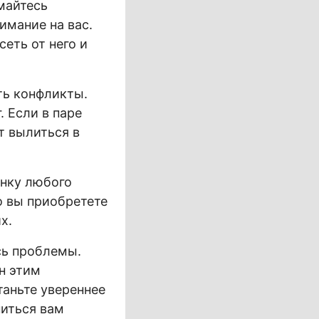
имайтесь
имание на вас.
сеть от него и
ть конфликты.
. Если в паре
т вылиться в
енку любого
о вы приобретете
х.
сь проблемы.
н этим
станьте увереннее
ниться вам