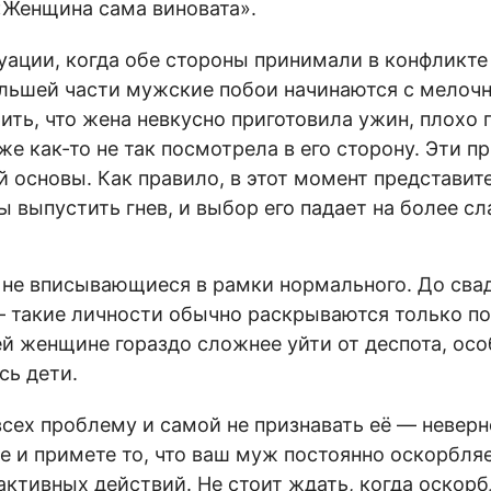
«Женщина сама виновата».
туации, когда обе стороны принимали в конфликте
ольшей части мужские побои начинаются с мелоч
ить, что жена невкусно приготовила ужин, плохо 
же как-то не так посмотрела в его сторону. Эти 
й основы. Как правило, в этот момент представи
ы выпустить гнев, и выбор его падает на более сл
 не вписывающиеся в рамки нормального. До сва
 такие личности обычно раскрываются только пос
й женщине гораздо сложнее уйти от деспота, особ
сь дети.
всех проблему и самой не признавать её — неверн
е и примете то, что ваш муж постоянно оскорбляе
 активных действий. Не стоит ждать, когда оскор